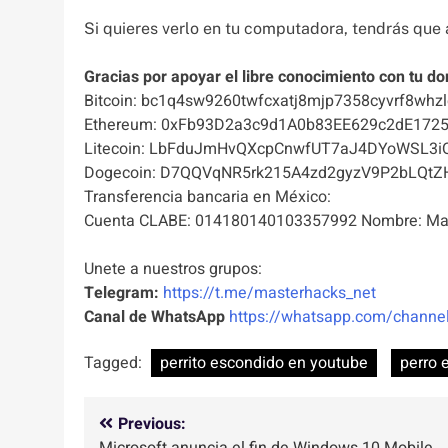
Si quieres verlo en tu computadora, tendrás que
Gracias por apoyar el libre conocimiento con tu do
Bitcoin: bc1q4sw9260twfcxatj8mjp7358cyvrf8whzl
Ethereum: 0xFb93D2a3c9d1A0b83EE629c2dE172
Litecoin: LbFduJmHvQXcpCnwfUT7aJ4DYoWSL3i
Dogecoin: D7QQVqNR5rk215A4zd2gyzV9P2bLQtZ
Transferencia bancaria en México:
Cuenta CLABE: 014180140103357992 Nombre: Mas
Unete a nuestros grupos:
Telegram:
https://t.me/masterhacks_net
Canal de WhatsApp
https://whatsapp.com/chan
Tagged:
perrito escondido en youtube
perro 
Navegación
Previous:
Microsoft anuncia el fin de Windows 10 Mobile