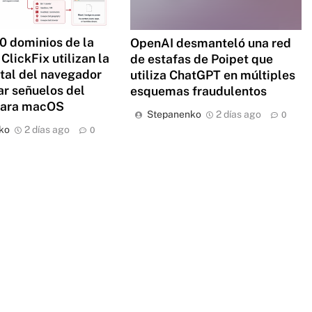
0 dominios de la
OpenAI desmanteló una red
ClickFix utilizan la
de estafas de Poipet que
ital del navegador
utiliza ChatGPT en múltiples
ar señuelos del
esquemas fraudulentos
para macOS
Stepanenko
2 días ago
0
ko
2 días ago
0