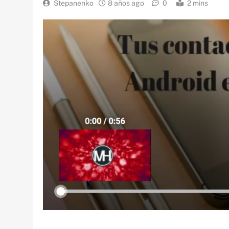
Stepanenko
8 años ago
0
2 mins