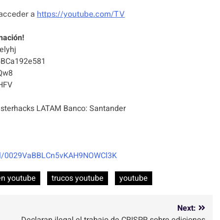
 acceder a
https://youtube.com/TV
nación!
elyhj
5BCa192e581
Qw8
HFV
terhacks LATAM Banco: Santander
nel/0029VaBBLCn5vKAH9NOWCl3K
en youtube
trucos youtube
youtube
Next:
Declaran ilegal el trabajo de CRISPR sobre ediciones