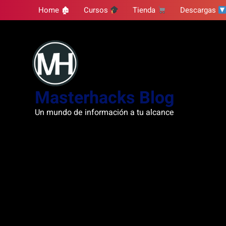
Skip
Home 🏚
Cursos
Tienda
Descargas
to
content
Masterhacks Blog
Un mundo de información a tu alcance