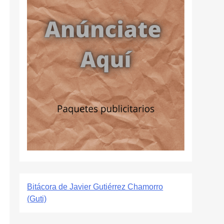
Bitácora de Javier Gutiérrez Chamorro
(Guti)