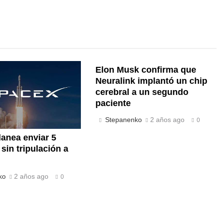
Elon Musk confirma que
Neuralink implantó un chip
cerebral a un segundo
paciente
Stepanenko
2 años ago
0
anea enviar 5
sin tripulación a
ko
2 años ago
0