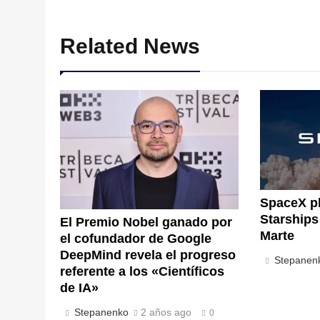
Related News
SpaceX pl
Starships 
El Premio Nobel ganado por
Marte
el cofundador de Google
DeepMind revela el progreso
Stepanen
referente a los «Científicos
de IA»
Stepanenko
2 años ago
0