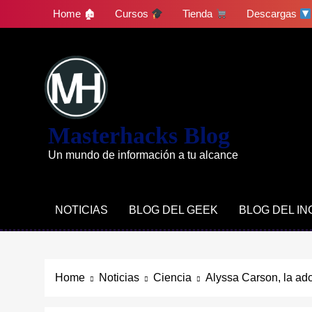
Skip
Home 🏚
Cursos
Tienda
Descargas
to
content
Masterhacks Blog
Un mundo de información a tu alcance
NOTICIAS
BLOG DEL GEEK
BLOG DEL I
Home
Noticias
Ciencia
Alyssa Carson, la ad