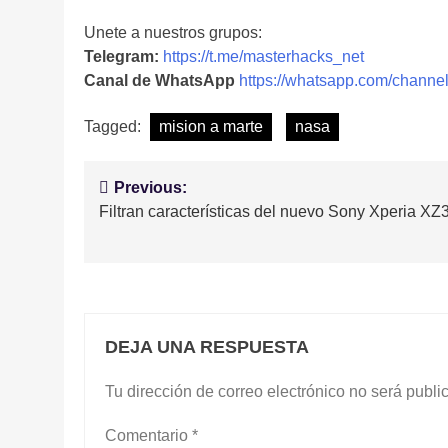
Unete a nuestros grupos:
Telegram:
https://t.me/masterhacks_net
Canal de WhatsApp
https://whatsapp.com/cha
Tagged:
mision a marte
nasa
Navegación
Previous:
Filtran características del nuevo Sony Xperia XZ
de
entradas
DEJA UNA RESPUESTA
Tu dirección de correo electrónico no será publi
Comentario
*