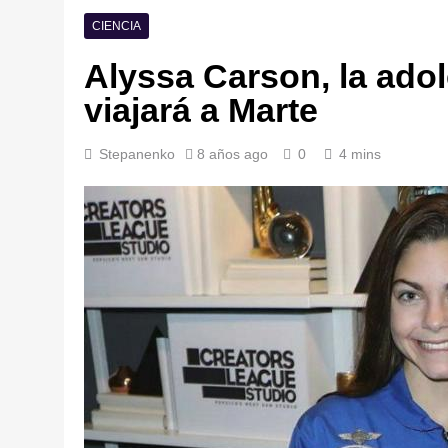
CIENCIA
Alyssa Carson, la ado
viajará a Marte
Stepanenko
8 años ago
0
4 mins