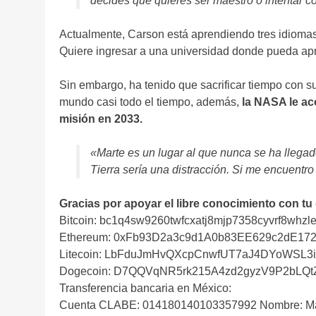
decides que quieres ser maestro o intentar co
Actualmente, Carson está aprendiendo tres idiomas a
Quiere ingresar a una universidad donde pueda apr
Sin embargo, ha tenido que sacrificar tiempo con su 
mundo casi todo el tiempo, además,
la NASA le ac
misión en 2033.
«Marte es un lugar al que nunca se ha llegad
Tierra sería una distracción. Si me encuentro
Gracias por apoyar el libre conocimiento con tu
Bitcoin: bc1q4sw9260twfcxatj8mjp7358cyvrf8whzle
Ethereum: 0xFb93D2a3c9d1A0b83EE629c2dE17
Litecoin: LbFduJmHvQXcpCnwfUT7aJ4DYoWSL3
Dogecoin: D7QQVqNR5rk215A4zd2gyzV9P2bLQ
Transferencia bancaria en México:
Cuenta CLABE: 014180140103357992 Nombre: Ma