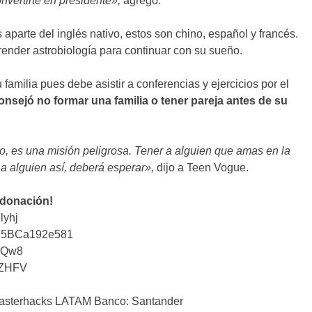
nvertirte en presidente»,
agregó.
parte del inglés nativo, estos son chino, español y francés.
ender astrobiología para continuar con su sueño.
familia pues debe asistir a conferencias y ejercicios por el
onsejó no formar una familia o tener pareja antes de su
o, es una misión peligrosa. Tener a alguien que amas en la
 a alguien así, deberá esperar»,
dijo a Teen Vogue.
 donación!
lyhj
25BCa192e581
iQw8
tZHFV
sterhacks LATAM Banco: Santander