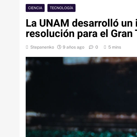
CIENCIA
TECNOLOGÍA
La UNAM desarrolló un 
resolución para el Gran
Stepanenko
9 años ago
0
5 mins