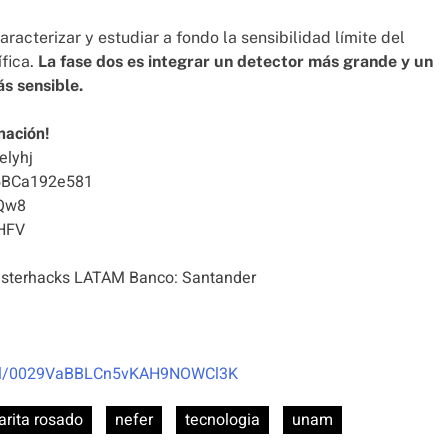
aracterizar y estudiar a fondo la sensibilidad límite del
fica.
La fase dos es integrar un detector más grande y un
s sensible.
nación!
elyhj
5BCa192e581
Qw8
HFV
terhacks LATAM Banco: Santander
nel/0029VaBBLCn5vKAH9NOWCl3K
rita rosado
nefer
tecnologia
unam