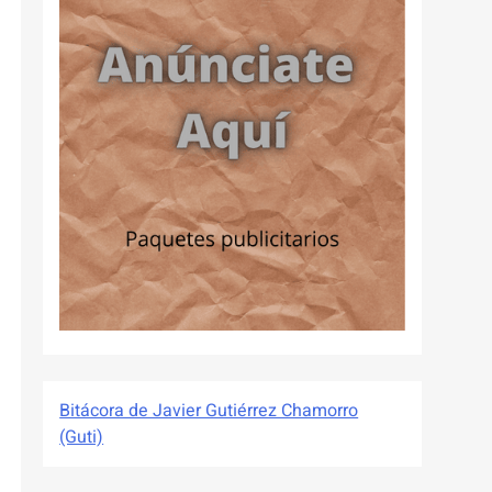
Bitácora de Javier Gutiérrez Chamorro
(Guti)