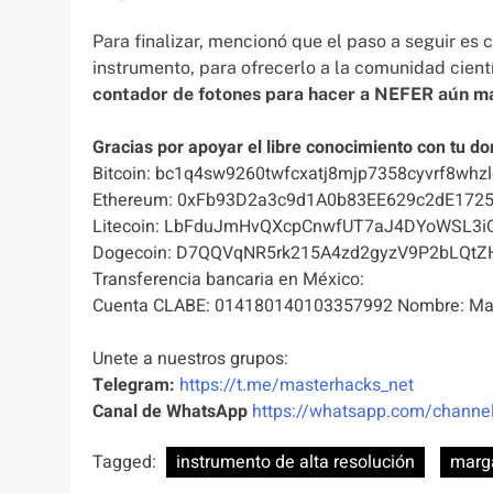
Para finalizar, mencionó que el paso a seguir es c
instrumento, para ofrecerlo a la comunidad cientí
contador de fotones para hacer a NEFER aún má
Gracias por apoyar el libre conocimiento con tu do
Bitcoin: bc1q4sw9260twfcxatj8mjp7358cyvrf8whzl
Ethereum: 0xFb93D2a3c9d1A0b83EE629c2dE172
Litecoin: LbFduJmHvQXcpCnwfUT7aJ4DYoWSL3i
Dogecoin: D7QQVqNR5rk215A4zd2gyzV9P2bLQtZ
Transferencia bancaria en México:
Cuenta CLABE: 014180140103357992 Nombre: Mas
Unete a nuestros grupos:
Telegram:
https://t.me/masterhacks_net
Canal de WhatsApp
https://whatsapp.com/chan
Tagged:
instrumento de alta resolución
marga