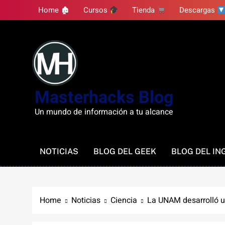
Skip
Home 🏚
Cursos
Tienda
Descargas
to
content
Masterhacks Blog
Un mundo de información a tu alcance
NOTICIAS
BLOG DEL GEEK
BLOG DEL IN
Home
Noticias
Ciencia
La UNAM desarrolló un