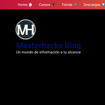
Skip
Home 🏚
Cursos
Tienda
Descargas
to
content
Masterhacks Blog
Un mundo de información a tu alcance