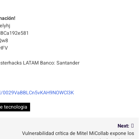
nación!
elyhj
5BCa192e581
Qw8
HFV
terhacks LATAM Banco: Santander
nel/0029VaBBLCn5vKAH9NOWCl3K
de tecnologia
Next:
Vulnerabilidad crítica de Mitel MiCollab expone los