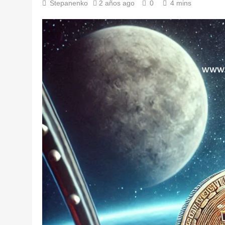
Stepanenko
2 años ago
0
4 mins