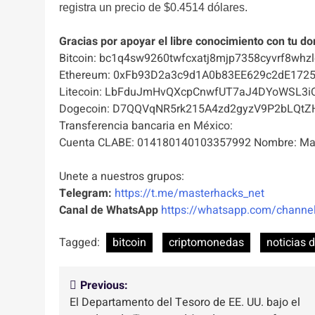
registra un precio de $0.4514 dólares.
Gracias por apoyar el libre conocimiento con tu do
Bitcoin: bc1q4sw9260twfcxatj8mjp7358cyvrf8whzl
Ethereum: 0xFb93D2a3c9d1A0b83EE629c2dE172
Litecoin: LbFduJmHvQXcpCnwfUT7aJ4DYoWSL3i
Dogecoin: D7QQVqNR5rk215A4zd2gyzV9P2bLQtZ
Transferencia bancaria en México:
Cuenta CLABE: 014180140103357992 Nombre: Mas
Unete a nuestros grupos:
Telegram:
https://t.me/masterhacks_net
Canal de WhatsApp
https://whatsapp.com/chan
Tagged:
bitcoin
criptomonedas
noticias 
Navegación
Previous:
El Departamento del Tesoro de EE. UU. bajo el
de