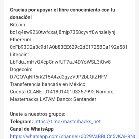
Gracias por apoyar el libre conocimiento con tu
donación!
Bitcoin:
bc1q4sw9260twfcxatj8mjp7358cyvrf8whzlelyhj
Ethereum:
0xFb93D2a3c9d1A0b83EE629c2dE1725BCa192e581
Litecoin:
LbFduJmHvQXcpCnwfUT7aJ4DYoWSL3iQw8
Dogecoin:
D7QQVqNR5rk215A4zd2gyzV9P2bLQtZHFV
Transferencia bancaria en México:
Cuenta CLABE: 014180140103357992 Nombre:
Masterhacks LATAM Banco: Santander
Unete a nuestros grupos:
Telegram:
https://t.me/masterhacks_net
Canal de WhatsApp
https://whatsapp.com/channel/0029VaBBLCn5vKAH9NO