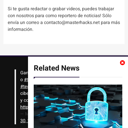
Si te gusta redactar o grabar videos, puedes trabajar
con nosotros para como reportero de noticias! Sólo
envía un correo a contacto@masterhacks.net para más
información.
Related News
Gana
#Bitcoin
solo con leer artículos, noticias
o
#tutoriales
interesantes de ciencia,
#tecnología
,
#criptomonedas
, seguridad
cibernética y más!! Sólo tienes que registrarte
y comenzar a navegar
https://t.co/1KjkllJEit
— Masterhacks (@Masterhacks_net)
August
30, 2020