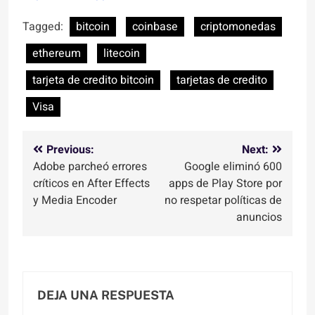
Tagged:
bitcoin
coinbase
criptomonedas
ethereum
litecoin
tarjeta de credito bitcoin
tarjetas de credito
Visa
Navegación
Previous:
Next:
Adobe parcheó errores
Google eliminó 600
de
críticos en After Effects
apps de Play Store por
entradas
y Media Encoder
no respetar políticas de
anuncios
DEJA UNA RESPUESTA