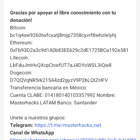
Gracias por apoyar el libre conocimiento con tu
donación!
Bitcoin:
bc1q4sw9260twfcxatj8mjp7358cyvrf8whzlelyhj
Ethereum:
0xFb93D2a3c9d1A0b83EE629c2dE1725BCa192e581
Litecoin:
LbFduJmHvQXcpCnwfUT7aJ4DYoWSL3iQw8
Dogecoin:
D7QQVqNR5rk215A4zd2gyzV9P2bLQtZHFV
Transferencia bancaria en México:
Cuenta CLABE: 014180140103357992 Nombre:
Masterhacks LATAM Banco: Santander
Unete a nuestros grupos:
Telegram:
https://t.me/masterhacks_net
Canal de WhatsApp