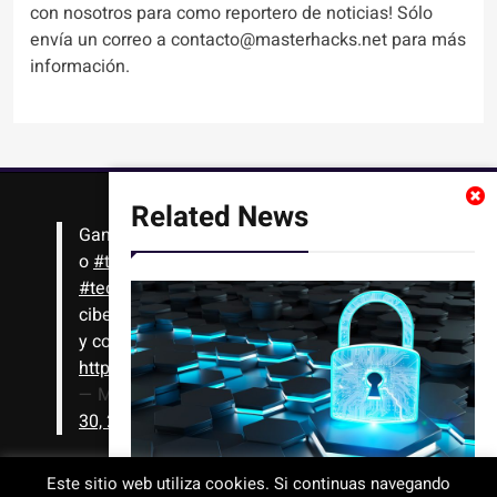
con nosotros para como reportero de noticias! Sólo
envía un correo a contacto@masterhacks.net para más
información.
Related News
Gana
#Bitcoin
solo con leer artículos, noticias
o
#tutoriales
interesantes de ciencia,
#tecnología
,
#criptomonedas
, seguridad
cibernética y más!! Sólo tienes que registrarte
y comenzar a navegar
https://t.co/1KjkllJEit
— Masterhacks (@Masterhacks_net)
August
30, 2020
Este sitio web utiliza cookies. Si continuas navegando
Vulnerabilidades de IA de Paperclip