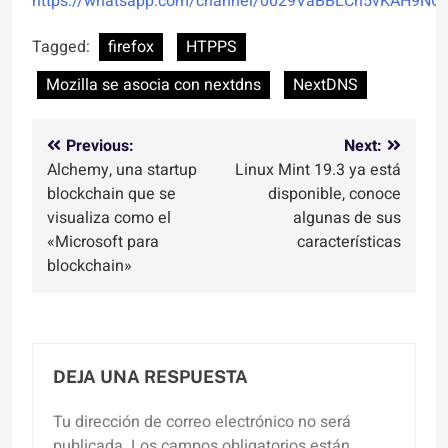
https://whatsapp.com/channel/0029VaBBLCn5vKAH9NO
Tagged:
firefox
HTPPS
Mozilla se asocia con nextdns
NextDNS
Navegación
Previous:
Next:
Alchemy, una startup
Linux Mint 19.3 ya está
de
blockchain que se
disponible, conoce
entradas
visualiza como el
algunas de sus
«Microsoft para
características
blockchain»
DEJA UNA RESPUESTA
Tu dirección de correo electrónico no será
publicada.
Los campos obligatorios están