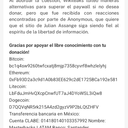
Al abordar la cuestión, Wikileaks tuiteó maneras
alternativas para superar el paywall si no desea
donar, pero que fue recibida con reacciones
encontradas por parte de Anonymous, que quiere
que el sitio de Julian Assange siga siendo fiel al
espíritu de la libertad de información.
Gracias por apoyar el libre conocimiento con tu
donación!
Bitcoin:
bc1q4sw9260twfcxatj8mjp7358cyvrf8whzlelyhj
Ethereum:
0xFb93D2a3c9d1A0b83EE629c2dE1725BCa192e581
Litecoin:
LbFduJmHvQXcpCnwfUT7aJ4DYoWSL3iQw8
Dogecoin:
D7QQVqNR5rk215A4zd2gyzV9P2bLQtZHFV
Transferencia bancaria en México:
Cuenta CLABE: 014180140103357992 Nombre:
Masterhacks LATAM Banco: Santander