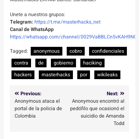
Unete a nuestros grupos:
Telegram:
https://t.me/masterhacks_net
Canal de WhatsApp
https://whatsapp.com/channel/0029VaBBLCn5vKAH9NO
Tagged:
anonymous
cobro
confidenciales
contra
de
gobierno
haciking
hackers
masterhacks
por
wikileaks
Navegación
Previous:
Next:
Anonymous ataca el
Anonymous encontró al
de
portal de la policia de
pedófilo que ocasionó el
entradas
Colombia
suicidio de Amanda
Todd