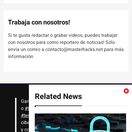
Trabaja con nosotros!
Si te gusta redactar o grabar videos, puedes trabajar
con nosotros para como reportero de noticias! Sólo
envía un correo a contacto@masterhacks.net para más
información.
Related News
Gana
#Bitcoin
solo con leer artículos, noticias
o
#tutoriales
interesantes de ciencia,
#tecnología
,
#criptomonedas
, seguridad
cibernética y más!! Sólo tienes que registrarte
y comenzar a navegar