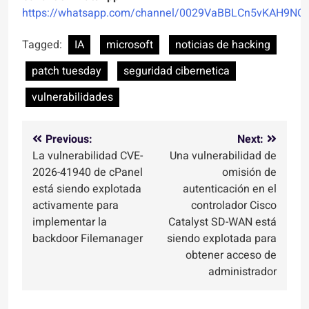
https://whatsapp.com/channel/0029VaBBLCn5vKAH9NO
Tagged:
IA
microsoft
noticias de hacking
patch tuesday
seguridad cibernetica
vulnerabilidades
Navegación
Previous:
Next:
La vulnerabilidad CVE-
Una vulnerabilidad de
de
2026-41940 de cPanel
omisión de
entradas
está siendo explotada
autenticación en el
activamente para
controlador Cisco
implementar la
Catalyst SD-WAN está
backdoor Filemanager
siendo explotada para
obtener acceso de
administrador