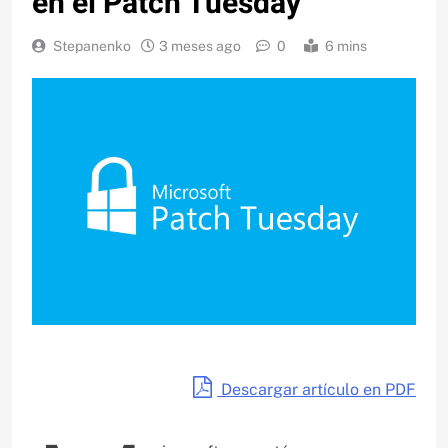
en el Patch Tuesday
Stepanenko
3 meses ago
0
6 mins
Descargar artículo en PDF