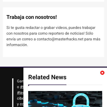
Trabaja con nosotros!
Si te gusta redactar o grabar videos, puedes trabajar
con nosotros para como reportero de noticias! Sólo
envía un correo a contacto@masterhacks.net para más
información.
Related News
Gana
#Bitcoin
solo con leer artículos, noticias
o
#tutoriales
interesantes de ciencia,
#tecnología
,
#criptomonedas
, seguridad
cibernética y más!! Sólo tienes que registrarte
y comenzar a navegar