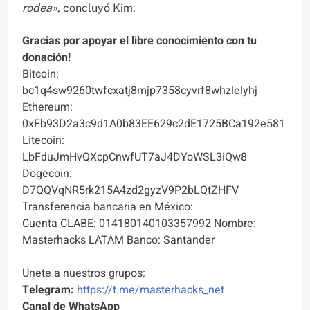
rodea»
, concluyó Kim.
Gracias por apoyar el libre conocimiento con tu
donación!
Bitcoin:
bc1q4sw9260twfcxatj8mjp7358cyvrf8whzlelyhj
Ethereum:
0xFb93D2a3c9d1A0b83EE629c2dE1725BCa192e581
Litecoin:
LbFduJmHvQXcpCnwfUT7aJ4DYoWSL3iQw8
Dogecoin:
D7QQVqNR5rk215A4zd2gyzV9P2bLQtZHFV
Transferencia bancaria en México:
Cuenta CLABE: 014180140103357992 Nombre:
Masterhacks LATAM Banco: Santander
Unete a nuestros grupos:
Telegram:
https://t.me/masterhacks_net
Canal de WhatsApp