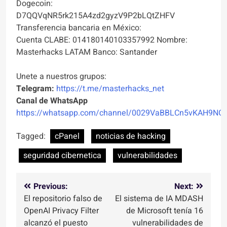
Dogecoin:
D7QQVqNR5rk215A4zd2gyzV9P2bLQtZHFV
Transferencia bancaria en México:
Cuenta CLABE: 014180140103357992 Nombre:
Masterhacks LATAM Banco: Santander
Unete a nuestros grupos:
Telegram:
https://t.me/masterhacks_net
Canal de WhatsApp
https://whatsapp.com/channel/0029VaBBLCn5vKAH9NO
Tagged:
cPanel
noticias de hacking
seguridad cibernetica
vulnerabilidades
Navegación
Previous:
Next:
El repositorio falso de
El sistema de IA MDASH
de
OpenAI Privacy Filter
de Microsoft tenía 16
entradas
alcanzó el puesto
vulnerabilidades de