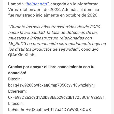
llamada
“
helper.php
”
, cargada en la plataforma
VirusTotal en abril de 2022. Además, el dominio
fue registrado inicialmente en octubre de 2020.
“Durante los seis años transcurridos desde 2020
hasta la actualidad, la tasa de detección de las
muestras e infraestructura relacionadas con
Mr_Rot13 ha permanecido extremadamente baja en
los distintos productos de seguridad”
, concluyó
QiAnXin XLab.
Gracias por apoyar el libre conocimiento con tu
donación!
Bitcoin:
bc1q4sw9260twfcxatj8mjp7358cyvrf8whzlelyhj
Ethereum:
0xFb93D2a3c9d1A0b83EE629c2dE1725BCa192e581
Litecoin:
LbFduJmHvQXcpCnwfUT7aJ4DYoWSL3iQw8