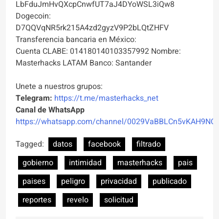
LbFduJmHvQXcpCnwfUT7aJ4DYoWSL3iQw8
Dogecoin:
D7QQVqNR5rk215A4zd2gyzV9P2bLQtZHFV
Transferencia bancaria en México:
Cuenta CLABE: 014180140103357992 Nombre:
Masterhacks LATAM Banco: Santander
Unete a nuestros grupos:
Telegram:
https://t.me/masterhacks_net
Canal de WhatsApp
https://whatsapp.com/channel/0029VaBBLCn5vKAH9NO
Tagged:
datos
facebook
filtrado
gobierno
intimidad
masterhacks
pais
paises
peligro
privacidad
publicado
reportes
revelo
solicitud