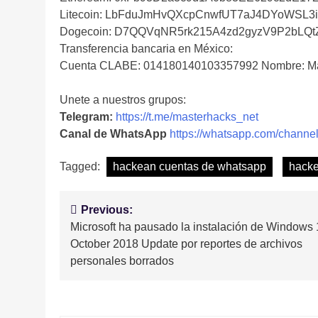
Litecoin: LbFduJmHvQXcpCnwfUT7aJ4DYoWSL3
Dogecoin: D7QQVqNR5rk215A4zd2gyzV9P2bLQ
Transferencia bancaria en México:
Cuenta CLABE: 014180140103357992 Nombre: Ma
Unete a nuestros grupos:
Telegram:
https://t.me/masterhacks_net
Canal de WhatsApp
https://whatsapp.com/cha
Tagged:
hackean cuentas de whatsapp
hacke
Navegación
Previous:
Microsoft ha pausado la instalación de Windows
de
October 2018 Update por reportes de archivos
entradas
personales borrados