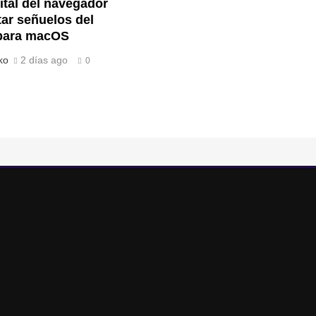
gital del navegador
tar señuelos del
para macOS
ko
2 días ago
0