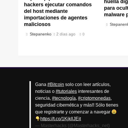
huella di
hackers ejecutar comandos
para ocul
del host mediante
malware 
importaciones de agentes
maliciosos
Stepanen
Stepanenko
2 días ago
0
Gana
#Bitcoin
solo con leer artículos,
noticias o
#tutoriales
interesantes de
ciencia,
#tecnología
,
#criptomonedas
,
seguridad cibernética y más!! Sólo tienes
que registrarte y comenzar a navegar
https://t.co/1KjkllJEit
— Masterhacks (@Masterhacks_net)