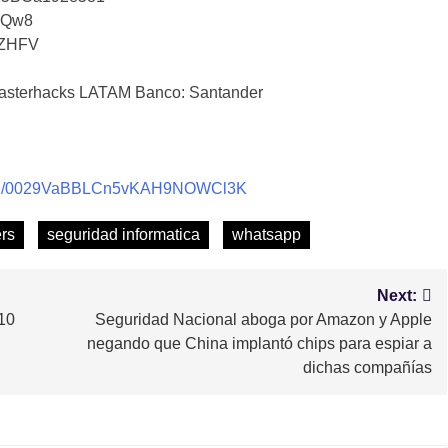
iQw8
tZHFV
sterhacks LATAM Banco: Santander
nnel/0029VaBBLCn5vKAH9NOWCl3K
rs
seguridad informatica
whatsapp
Next:
 10
Seguridad Nacional aboga por Amazon y Apple
negando que China implantó chips para espiar a
dichas compañías