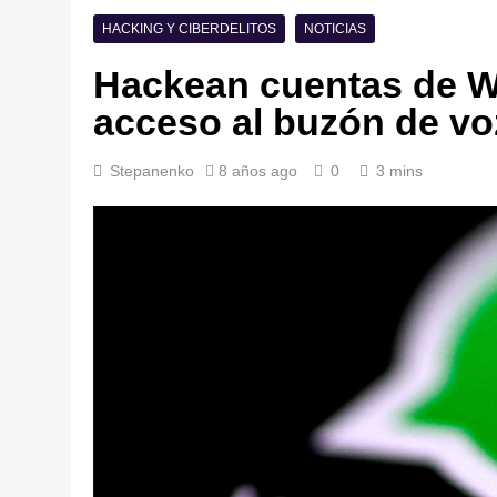
HACKING Y CIBERDELITOS
NOTICIAS
Hackean cuentas de W
acceso al buzón de voz
Stepanenko
8 años ago
0
3 mins