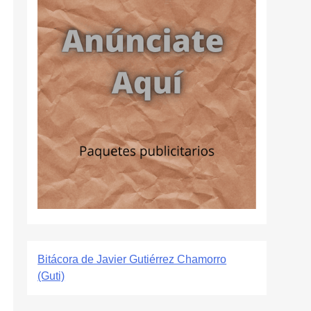
Bitácora de Javier Gutiérrez Chamorro
(Guti)