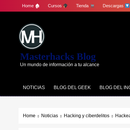
Skip
Home 🏚
Cursos
Tienda
Descargas
to
content
Masterhacks Blog
Un mundo de información a tu alcance
NOTICIAS
BLOG DEL GEEK
BLOG DEL I
Home
Noticias
Hacking y ciberdelitos
Hackea