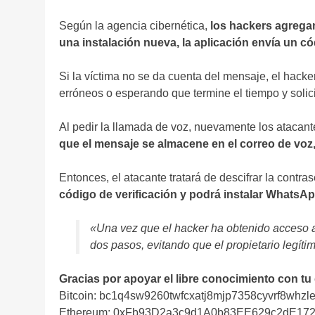
Según la agencia cibernética,
los hackers agrega
una instalación nueva, la aplicación envía un có
Si la víctima no se da cuenta del mensaje, el hack
erróneos o esperando que termine el tiempo y solic
Al pedir la llamada de voz, nuevamente los atacan
que el mensaje se almacene en el correo de voz, s
Entonces, el atacante tratará de descifrar la contr
código de verificación y podrá instalar WhatsAp
«Una vez que el hacker ha obtenido acceso a 
dos pasos, evitando que el propietario legít
Gracias por apoyar el libre conocimiento con tu
Bitcoin: bc1q4sw9260twfcxatj8mjp7358cyvrf8whzle
Ethereum: 0xFb93D2a3c9d1A0b83EE629c2dE17