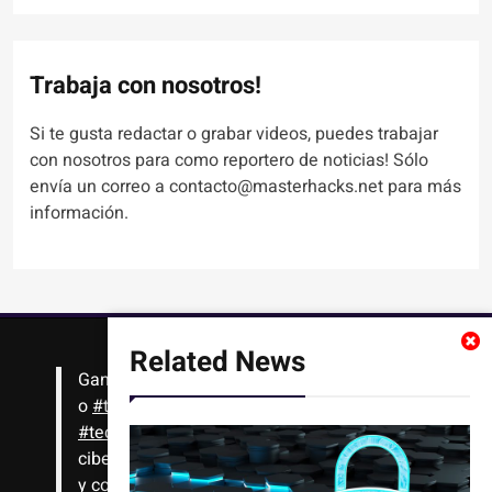
Trabaja con nosotros!
Si te gusta redactar o grabar videos, puedes trabajar
con nosotros para como reportero de noticias! Sólo
envía un correo a contacto@masterhacks.net para más
información.
Related News
Gana
#Bitcoin
solo con leer artículos, noticias
o
#tutoriales
interesantes de ciencia,
#tecnología
,
#criptomonedas
, seguridad
cibernética y más!! Sólo tienes que registrarte
y comenzar a navegar