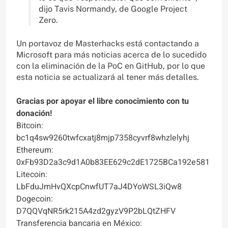
dijo Tavis Normandy, de Google Project
Zero.
Un portavoz de Masterhacks está contactando a
Microsoft para más noticias acerca de lo sucedido
con la eliminación de la PoC en GitHub, por lo que
esta noticia se actualizará al tener más detalles.
Gracias por apoyar el libre conocimiento con tu
donación!
Bitcoin:
bc1q4sw9260twfcxatj8mjp7358cyvrf8whzlelyhj
Ethereum:
0xFb93D2a3c9d1A0b83EE629c2dE1725BCa192e581
Litecoin:
LbFduJmHvQXcpCnwfUT7aJ4DYoWSL3iQw8
Dogecoin:
D7QQVqNR5rk215A4zd2gyzV9P2bLQtZHFV
Transferencia bancaria en México: