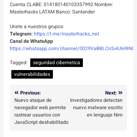
Cuenta CLABE: 014180140103357992 Nombre:
Masterhacks LATAM Banco: Santander
Unete a nuestros grupos:
Telegram:
https://t.me/masterhacks_net
Canal de WhatsApp
https://whatsapp.com/channel/0029VaBBLCn5vKAH9NO
Tagged:
seguridad cibernetica
vulnerabilidades
Navegación
Previous:
Next:
Nuevo ataque de
Investigadores detectan
de
navegador web permite
nuevo malware escrito
entradas
rastrear usuarios con
en lenguaje Nim
JavaScript deshabilitado