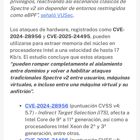
privilegios, reactivando así escenarios clásicos de
Spectre v2 sin depender de entornos restringidos
como eBPF”,
señaló VUSec
.
Los ataques de hardware, registrados como
CVE-
2024-28956
y
CVE-2025-24495
, pueden
utilizarse para extraer memoria del núcleo en
procesadores Intel a una velocidad de hasta 17
Kb/s. El estudio concluye que estos ataques
“pueden romper completamente el aislamiento
entre dominios y volver a habilitar ataques
tradicionales Spectre v2 entre usuarios, máquinas
virtuales, e incluso entre una máquina virtual y su
anfitrión”.
CVE-2024-28956
(puntuación CVSS v4:
5.7) –
Indirect Target Selection (ITS)
, afecta a
Intel Core de 9ª a 11ª generación, así como a
procesadores Intel Xeon de 2ª y 3ª
generación, entre otros.