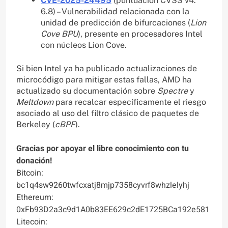
CVE-2025-24495
(puntuación CVSS v4:
6.8) – Vulnerabilidad relacionada con la
unidad de predicción de bifurcaciones (
Lion
Cove BPU
), presente en procesadores Intel
con núcleos Lion Cove.
Si bien Intel ya ha publicado actualizaciones de
microcódigo para mitigar estas fallas, AMD ha
actualizado su documentación sobre
Spectre
y
Meltdown
para recalcar específicamente el riesgo
asociado al uso del filtro clásico de paquetes de
Berkeley (
cBPF
).
Gracias por apoyar el libre conocimiento con tu
donación!
Bitcoin:
bc1q4sw9260twfcxatj8mjp7358cyvrf8whzlelyhj
Ethereum:
0xFb93D2a3c9d1A0b83EE629c2dE1725BCa192e581
Litecoin: