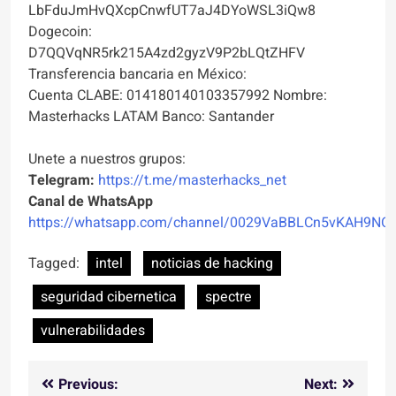
LbFduJmHvQXcpCnwfUT7aJ4DYoWSL3iQw8
Dogecoin:
D7QQVqNR5rk215A4zd2gyzV9P2bLQtZHFV
Transferencia bancaria en México:
Cuenta CLABE: 014180140103357992 Nombre:
Masterhacks LATAM Banco: Santander
Unete a nuestros grupos:
Telegram:
https://t.me/masterhacks_net
Canal de WhatsApp
https://whatsapp.com/channel/0029VaBBLCn5vKAH9NO
Tagged:
intel
noticias de hacking
seguridad cibernetica
spectre
vulnerabilidades
Navegación
Previous:
Next: