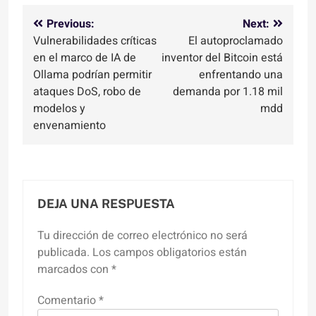
Navegación
Previous:
Next:
Vulnerabilidades críticas
El autoproclamado
de
en el marco de IA de
inventor del Bitcoin está
entradas
Ollama podrían permitir
enfrentando una
ataques DoS, robo de
demanda por 1.18 mil
modelos y
mdd
envenamiento
DEJA UNA RESPUESTA
Tu dirección de correo electrónico no será
publicada.
Los campos obligatorios están
marcados con
*
Comentario
*