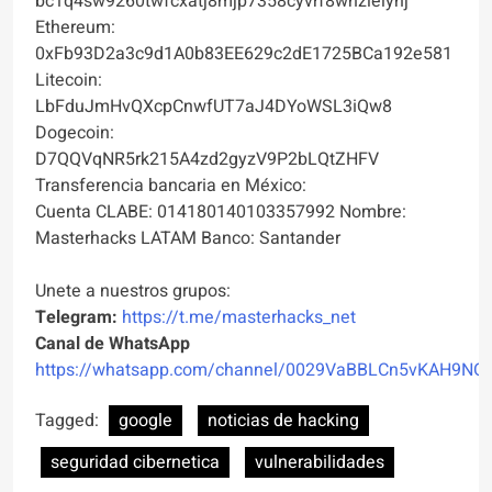
bc1q4sw9260twfcxatj8mjp7358cyvrf8whzlelyhj
Ethereum:
0xFb93D2a3c9d1A0b83EE629c2dE1725BCa192e581
Litecoin:
LbFduJmHvQXcpCnwfUT7aJ4DYoWSL3iQw8
Dogecoin:
D7QQVqNR5rk215A4zd2gyzV9P2bLQtZHFV
Transferencia bancaria en México:
Cuenta CLABE: 014180140103357992 Nombre:
Masterhacks LATAM Banco: Santander
Unete a nuestros grupos:
Telegram:
https://t.me/masterhacks_net
Canal de WhatsApp
https://whatsapp.com/channel/0029VaBBLCn5vKAH9NO
Tagged:
google
noticias de hacking
seguridad cibernetica
vulnerabilidades