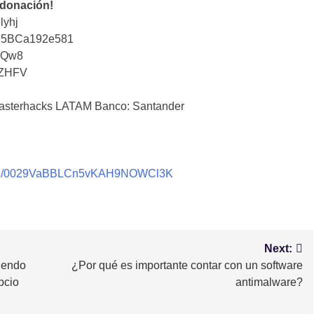
 donación!
lyhj
25BCa192e581
iQw8
tZHFV
sterhacks LATAM Banco: Santander
nnel/0029VaBBLCn5vKAH9NOWCl3K
Next:
iendo
¿Por qué es importante contar con un software
pcio
antimalware?