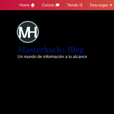
Skip
Home 🏚
Cursos 🎓
Tienda 🛒
Descargas 🔽
to
content
Masterhacks Blog
Un mundo de información a tu alcance