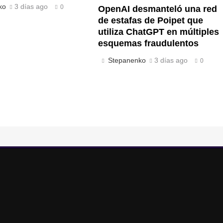
ko
3 días ago
0
OpenAI desmanteló una red
de estafas de Poipet que
utiliza ChatGPT en múltiples
esquemas fraudulentos
Stepanenko
3 días ago
0