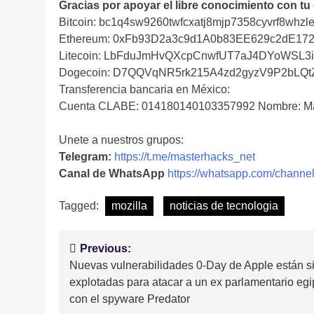
Gracias por apoyar el libre conocimiento con tu
Bitcoin: bc1q4sw9260twfcxatj8mjp7358cyvrf8whzle
Ethereum: 0xFb93D2a3c9d1A0b83EE629c2dE17
Litecoin: LbFduJmHvQXcpCnwfUT7aJ4DYoWSL3
Dogecoin: D7QQVqNR5rk215A4zd2gyzV9P2bLQ
Transferencia bancaria en México:
Cuenta CLABE: 014180140103357992 Nombre: Ma
Unete a nuestros grupos:
Telegram:
https://t.me/masterhacks_net
Canal de WhatsApp
https://whatsapp.com/cha
Tagged:
mozilla
noticias de tecnologia
Navegación
Previous:
Nuevas vulnerabilidades 0-Day de Apple están s
de
explotadas para atacar a un ex parlamentario egi
entradas
con el spyware Predator