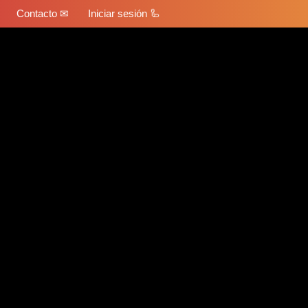
Contacto ✉
Iniciar sesión 🦾