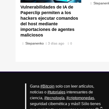
Stepanen
Vulnerabilidades de IA de
Paperclip permiten a los
hackers ejecutar comandos
del host mediante
importaciones de agentes
maliciosos
Stepanenko
3 días ago
0
Gana
#Bitcoin
solo con leer artículos,
noticias o
#tutoriales
interesantes de
ciencia,
#tecnología
,
#criptomonedas
,
seguridad cibernética y más!! Sólo tienes