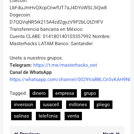
Litecoin:
LbFduJmHvQXcpCnwfUT7aJ4DYoWSL3iQw8
Dogecoin:
D7QQVqNR5rk215A4zd2gyzV9P2bLQtZHFV
Transferencia bancaria en México:
Cuenta CLABE: 014180140103357992 Nombre:
Masterhacks LATAM Banco: Santander
Unete a nuestros grupos:
Telegram:
https://t.me/masterhacks_net
Canal de WhatsApp
https://whatsapp.com/channel/0029VaBBLCn5vKAH9NO
Tagged:
dinero
empresa
grupo
inversion
iusacell
millones
pliego
salinas
telefonia
venta