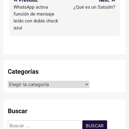
Navegación
Previous:
Next:
WhatsApp activa
¿Qué es un Satoshi?
de
función de mensaje
entradas
leído con doble check
azul
Categorías
Categorías
Buscar
Buscar: