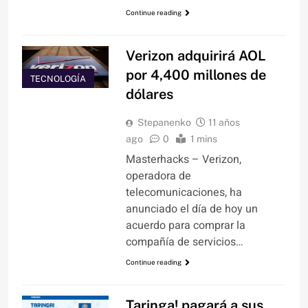
Continue reading
Verizon adquirirá AOL
por 4,400 millones de
TECNOLOGÍA
dólares
Stepanenko
11 años
ago
0
1 mins
Masterhacks – Verizon,
operadora de
telecomunicaciones, ha
anunciado el día de hoy un
acuerdo para comprar la
compañía de servicios…
Continue reading
Taringa! pagará a sus