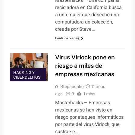
Masterhacks – Una compañía
recicladora en California busca
a una mujer que desechó una
computadora de colección,
creada por Steve…
Continue reading
Virus Virlock pone en
riesgo a miles de
HACKING Y
empresas mexicanas
CIBERDELITOS
Stepanenko
11 años
ago
0
1 mins
Masterhacks – Empresas
mexicanas se han visto en
riesgo por ataques informáticos
por parte del virus Virlock, que
sustrae e…