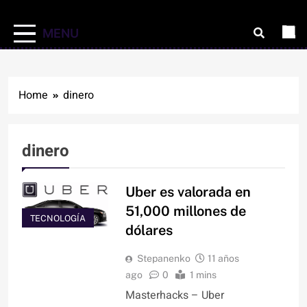
MENU
Home
dinero
dinero
Uber es valorada en
51,000 millones de
TECNOLOGÍA
dólares
Stepanenko
11 años
ago
0
1 mins
Masterhacks – Uber