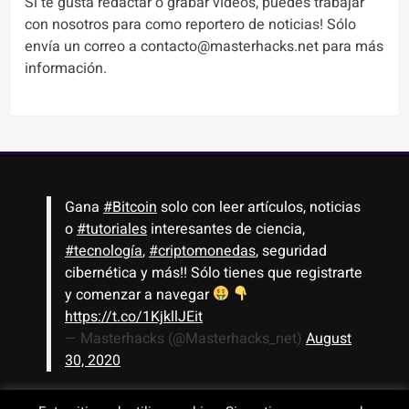
Si te gusta redactar o grabar videos, puedes trabajar
con nosotros para como reportero de noticias! Sólo
envía un correo a contacto@masterhacks.net para más
información.
Gana
#Bitcoin
solo con leer artículos, noticias
o
#tutoriales
interesantes de ciencia,
#tecnología
,
#criptomonedas
, seguridad
cibernética y más!! Sólo tienes que registrarte
y comenzar a navegar
https://t.co/1KjkllJEit
— Masterhacks (@Masterhacks_net)
August
30, 2020