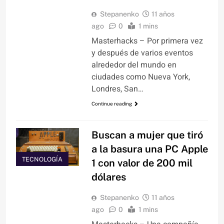
Stepanenko
11 años
ago
0
1 mins
Masterhacks – Por primera vez
y después de varios eventos
alrededor del mundo en
ciudades como Nueva York,
Londres, San…
Continue reading
Buscan a mujer que tiró
a la basura una PC Apple
TECNOLOGÍA
1 con valor de 200 mil
dólares
Stepanenko
11 años
ago
0
1 mins