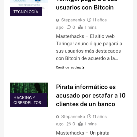
usuarios con Bitcoin
TECNOLOGÍA
Stepanenko
11 años
ago
0
1 mins
Masterhacks – El sitio web
Taringa! anunció que pagará a
sus usuarios más destacados
con Bitcoin de acuerdo a la…
Continue reading
Pirata informático es
acusado por estafar a 10
HACKING Y
clientes de un banco
CIBERDELITOS
Stepanenko
11 años
ago
0
1 mins
Masterhacks – Un pirata