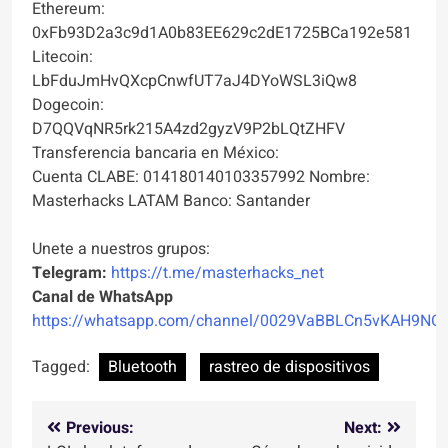
Ethereum:
0xFb93D2a3c9d1A0b83EE629c2dE1725BCa192e581
Litecoin:
LbFduJmHvQXcpCnwfUT7aJ4DYoWSL3iQw8
Dogecoin:
D7QQVqNR5rk215A4zd2gyzV9P2bLQtZHFV
Transferencia bancaria en México:
Cuenta CLABE: 014180140103357992 Nombre:
Masterhacks LATAM Banco: Santander
Unete a nuestros grupos:
Telegram:
https://t.me/masterhacks_net
Canal de WhatsApp
https://whatsapp.com/channel/0029VaBBLCn5vKAH9NO
Tagged:
Bluetooth
rastreo de dispositivos
Navegación
Previous:
Next: