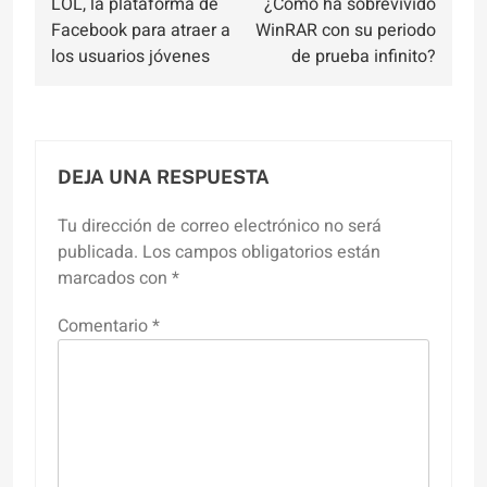
LOL, la plataforma de
¿Cómo ha sobrevivido
de
Facebook para atraer a
WinRAR con su periodo
entradas
los usuarios jóvenes
de prueba infinito?
DEJA UNA RESPUESTA
Tu dirección de correo electrónico no será
publicada.
Los campos obligatorios están
marcados con
*
Comentario
*