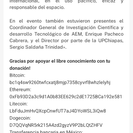
internacional, en el uso pacífico, eficaz y
responsable del espacio.
En el evento también estuvieron presentes el
Coordinador General de Investigación Científica y
desarrollo Tecnológico de AEM, Enrique Pacheco
Cabrera, y el Director por parte de la UPChiapas,
Sergio Saldaña Trinidad».
Gracias por apoyar el libre conocimiento con tu
donación!
Bitcoin:
bc1q4sw9260twfcxatj8mjp7358cyvrf8whzlelyhj
Ethereum:
0xFb93D2a3c9d1A0b83EE629c2dE1725BCa192e581
Litecoin:
LbFduJmHvQXcpCnwfUT7aJ4DYoWSL3iQw8
Dogecoin:
D7QQVqNR5rk215A4zd2gyzV9P2bLQtZHFV
Transferencia bancaria en México: