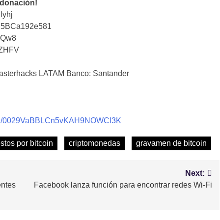
 donación!
lyhj
25BCa192e581
iQw8
tZHFV
sterhacks LATAM Banco: Santander
nnel/0029VaBBLCn5vKAH9NOWCl3K
tos por bitcoin
criptomonedas
gravamen de bitcoin
Next:
entes
Facebook lanza función para encontrar redes Wi-Fi