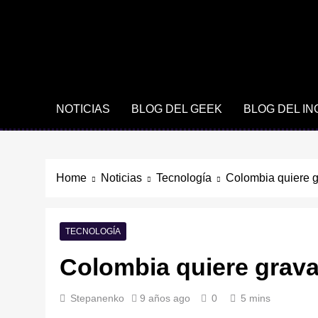
NOTICIAS
BLOG DEL GEEK
BLOG DEL I
Home
Noticias
Tecnología
Colombia quiere g
TECNOLOGÍA
Colombia quiere grava
Stepanenko
9 años ago
0
5 mins