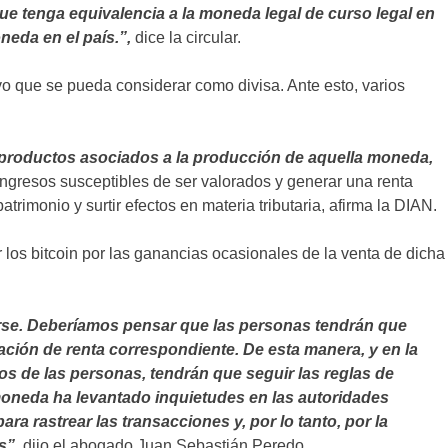
ue tenga equivalencia a la moneda legal de curso legal en
eda en el país.”,
dice la circular.
ivo que se pueda considerar como divisa. Ante esto, varios
 productos asociados a la producción de aquella moneda,
ngresos susceptibles de ser valorados y generar una renta
trimonio y surtir efectos en materia tributaria, afirma la DIAN.
r los bitcoin por las ganancias ocasionales de la venta de dicha
arse. Deberíamos pensar que las personas tendrán que
ración de renta correspondiente. De esta manera, y en la
os de las personas, tendrán que seguir las reglas de
 moneda ha levantado inquietudes en las autoridades
para rastrear las transacciones y, por lo tanto, por la
s”,
dijo el abogado Juan Sebastián Peredo.