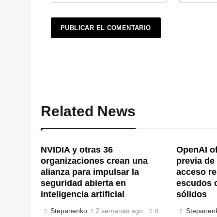
Related News
NVIDIA y otras 36
OpenAI of
organizaciones crean una
previa de
alianza para impulsar la
acceso re
seguridad abierta en
escudos 
inteligencia artificial
sólidos
Stepanenko
2 semanas ago
Stepanen
0