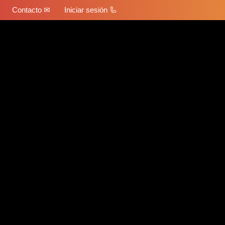
Contacto ✉
Iniciar sesión 🦾