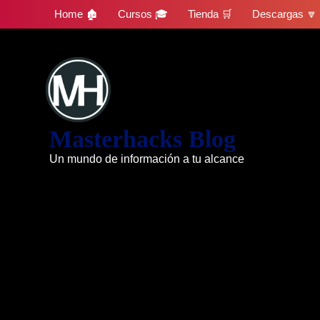
Skip
Home 🏚
Cursos 🎓
Tienda 🛒
Descargas 🔽
to
content
Masterhacks Blog
Un mundo de información a tu alcance