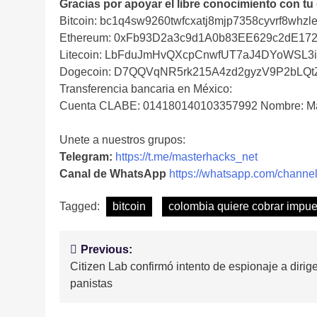
Gracias por apoyar el libre conocimiento con tu
Bitcoin: bc1q4sw9260twfcxatj8mjp7358cyvrf8whzle
Ethereum: 0xFb93D2a3c9d1A0b83EE629c2dE17
Litecoin: LbFduJmHvQXcpCnwfUT7aJ4DYoWSL3
Dogecoin: D7QQVqNR5rk215A4zd2gyzV9P2bLQ
Transferencia bancaria en México:
Cuenta CLABE: 014180140103357992 Nombre: Ma
Unete a nuestros grupos:
Telegram:
https://t.me/masterhacks_net
Canal de WhatsApp
https://whatsapp.com/cha
Tagged:
bitcoin
colombia quiere cobrar impues
Navegación
Previous:
Citizen Lab confirmó intento de espionaje a dirig
de
panistas
entradas