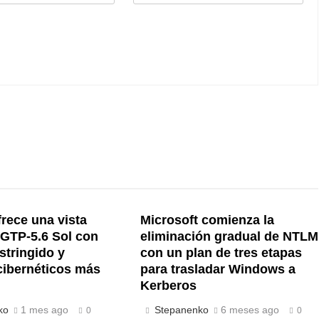
rece una vista
Microsoft comienza la
 GTP-5.6 Sol con
eliminación gradual de NTLM
stringido y
con un plan de tres etapas
cibernéticos más
para trasladar Windows a
Kerberos
ko
1 mes ago
Stepanenko
6 meses ago
0
0