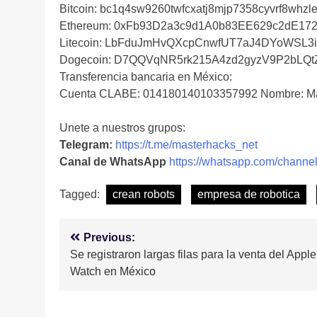
Bitcoin: bc1q4sw9260twfcxatj8mjp7358cyvrf8whzle
Ethereum: 0xFb93D2a3c9d1A0b83EE629c2dE17
Litecoin: LbFduJmHvQXcpCnwfUT7aJ4DYoWSL3
Dogecoin: D7QQVqNR5rk215A4zd2gyzV9P2bLQ
Transferencia bancaria en México:
Cuenta CLABE: 014180140103357992 Nombre: Ma
Unete a nuestros grupos:
Telegram:
https://t.me/masterhacks_net
Canal de WhatsApp
https://whatsapp.com/cha
Tagged:
crean robots
empresa de robotica
Navegación
Previous:
Se registraron largas filas para la venta del Apple
de
Watch en México
entradas