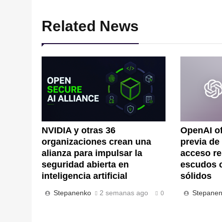
Related News
NVIDIA y otras 36
OpenAI of
organizaciones crean una
previa de
alianza para impulsar la
acceso re
seguridad abierta en
escudos 
inteligencia artificial
sólidos
Stepanenko
2 semanas ago
Stepane
0