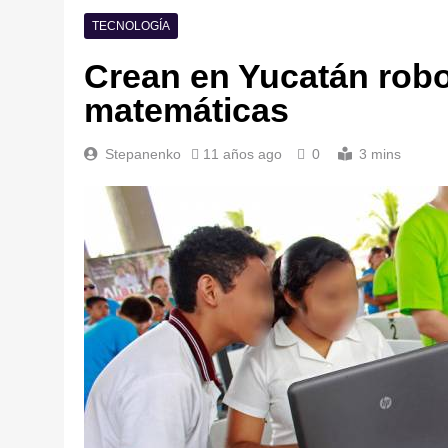
TECNOLOGÍA
Crean en Yucatán rob
matemáticas
Stepanenko
11 años ago
0
3 mins