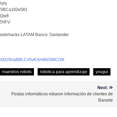
lyhj
25BCa192e581
iQw8
tZHFV
sterhacks LATAM Banco: Santander
nnel/0029VaBBLCn5vKAH9NOWCl3K
maestros robots
robotica para aprendizaje
yougui
Next:
Piratas informáticos robaron información de clientes de
Banorte