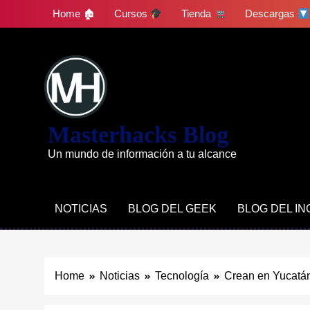
Skip
Home 🏚
Cursos
Tienda
Descargas
to
content
Masterhacks Blog
Un mundo de información a tu alcance
NOTICIAS
BLOG DEL GEEK
BLOG DEL I
Home
Noticias
Tecnología
Crean en Yucatá