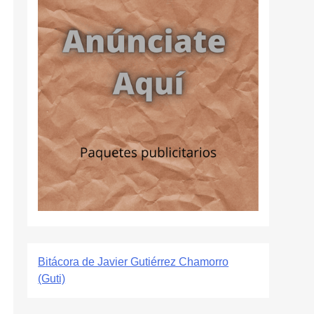
Bitácora de Javier Gutiérrez Chamorro
(Guti)