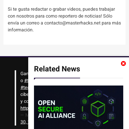
Si te gusta redactar o grabar videos, puedes trabajar
con nosotros para como reportero de noticias! Sólo
envía un correo a contacto@masterhacks.net para más
información.
Related News
Gana
#Bitcoin
solo con leer artículos, noticias
o
#tutoriales
interesantes de ciencia,
#tecnología
,
#criptomonedas
, seguridad
cibernética y más!! Sólo tienes que registrarte
y comenzar a navegar
https://t.co/1KjkllJEit
— Masterhacks (@Masterhacks_net)
August
30, 2020