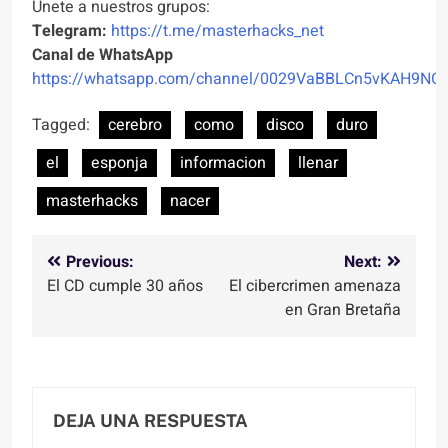
Unete a nuestros grupos:
Telegram:
https://t.me/masterhacks_net
Canal de WhatsApp
https://whatsapp.com/channel/0029VaBBLCn5vKAH9NO
Tagged:
cerebro
como
disco
duro
el
esponja
informacion
llenar
masterhacks
nacer
Navegación
Previous:
Next:
El CD cumple 30 años
El cibercrimen amenaza
de
en Gran Bretaña
entradas
DEJA UNA RESPUESTA