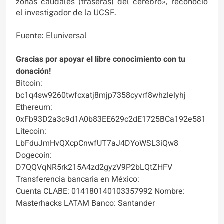
zonas caudales (traseras) del cerebro», reconoció
el investigador de la UCSF.
Fuente: Eluniversal
Gracias por apoyar el libre conocimiento con tu
donación!
Bitcoin:
bc1q4sw9260twfcxatj8mjp7358cyvrf8whzlelyhj
Ethereum:
0xFb93D2a3c9d1A0b83EE629c2dE1725BCa192e581
Litecoin:
LbFduJmHvQXcpCnwfUT7aJ4DYoWSL3iQw8
Dogecoin:
D7QQVqNR5rk215A4zd2gyzV9P2bLQtZHFV
Transferencia bancaria en México:
Cuenta CLABE: 014180140103357992 Nombre:
Masterhacks LATAM Banco: Santander