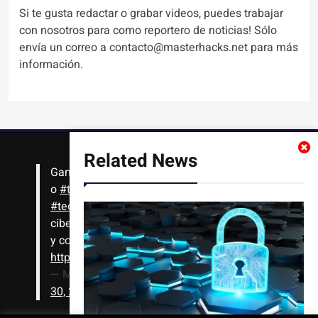
Si te gusta redactar o grabar videos, puedes trabajar
con nosotros para como reportero de noticias! Sólo
envía un correo a contacto@masterhacks.net para más
información.
Related News
Gana
#Bitcoin
solo con leer artículos, noticias
o
#tutoriales
interesantes de ciencia,
#tecnología
,
#criptomonedas
, seguridad
cibernética y más!! Sólo tienes que registrarte
y comenzar a navegar
https://t.co/1KjkllJEit
— Masterhacks (@Masterhacks_net)
August
30, 2020