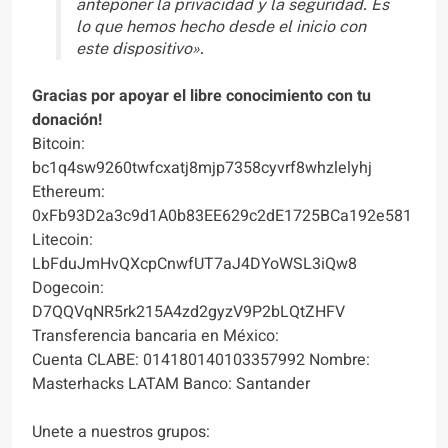
anteponer la privacidad y la seguridad. Es
lo que hemos hecho desde el inicio con
este dispositivo».
Gracias por apoyar el libre conocimiento con tu
donación!
Bitcoin:
bc1q4sw9260twfcxatj8mjp7358cyvrf8whzlelyhj
Ethereum:
0xFb93D2a3c9d1A0b83EE629c2dE1725BCa192e581
Litecoin:
LbFduJmHvQXcpCnwfUT7aJ4DYoWSL3iQw8
Dogecoin:
D7QQVqNR5rk215A4zd2gyzV9P2bLQtZHFV
Transferencia bancaria en México:
Cuenta CLABE: 014180140103357992 Nombre:
Masterhacks LATAM Banco: Santander
Unete a nuestros grupos: