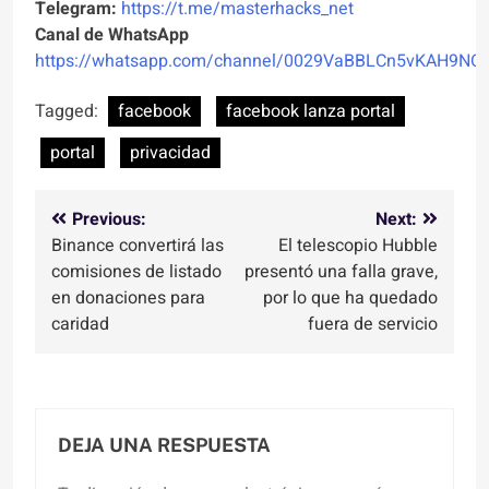
Telegram:
https://t.me/masterhacks_net
Canal de WhatsApp
https://whatsapp.com/channel/0029VaBBLCn5vKAH9NO
Tagged:
facebook
facebook lanza portal
portal
privacidad
Navegación
Previous:
Next:
Binance convertirá las
El telescopio Hubble
de
comisiones de listado
presentó una falla grave,
entradas
en donaciones para
por lo que ha quedado
caridad
fuera de servicio
DEJA UNA RESPUESTA