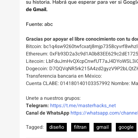
su historia. Habrá que esperar para ver si Googl
de Gmail
.
Fuente: abc
Gracias por apoyar el libre conocimiento con tu do
Bitcoin: bc1q4sw9260twfcxatj8mjp7358cyvrf8whzl
Ethereum: 0xFb93D2a3c9d1A0b83EE629c2dE172
Litecoin: LbFduJmHvQXcpCnwfUT7aJ4DYoWSL3i
Dogecoin: D7QQVqNR5rk215A4zd2gyzV9P2bLQtZ
Transferencia bancaria en México:
Cuenta CLABE: 014180140103357992 Nombre: Mas
Unete a nuestros grupos:
Telegram:
https://t.me/masterhacks_net
Canal de WhatsApp
https://whatsapp.com/chan
Tagged:
diseño
filtran
gmail
google