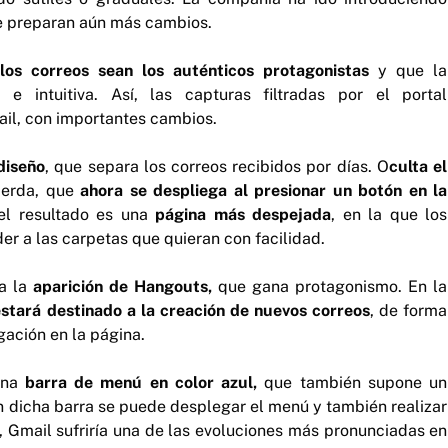
se preparan aún más cambios.
e
los correos sean los auténticos protagonistas
y que la
e intuitiva. Así, las capturas filtradas por el portal
il, con importantes cambios.
diseño
, que separa los correos recibidos por días. O
culta el
uierda, que
ahora se despliega al presionar un botón en la
 el resultado es una
página más despejada
, en la que los
er a las carpetas que quieran con facilidad.
ca la
aparición de Hangouts,
que gana protagonismo. En la
stará destinado a la creación de nuevos correos
, de forma
gación en la página.
una
barra de menú en color azul,
que también supone un
En dicha barra se puede desplegar el menú y también realizar
 Gmail sufriría una de las evoluciones más pronunciadas en