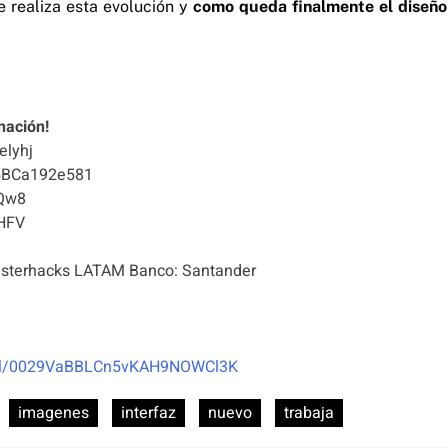
e realiza esta evolución y
como queda finalmente el diseño
nación!
elyhj
5BCa192e581
Qw8
HFV
terhacks LATAM Banco: Santander
nel/0029VaBBLCn5vKAH9NOWCl3K
imagenes
interfaz
nuevo
trabaja