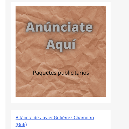
Bitácora de Javier Gutiérrez Chamorro
(Guti)