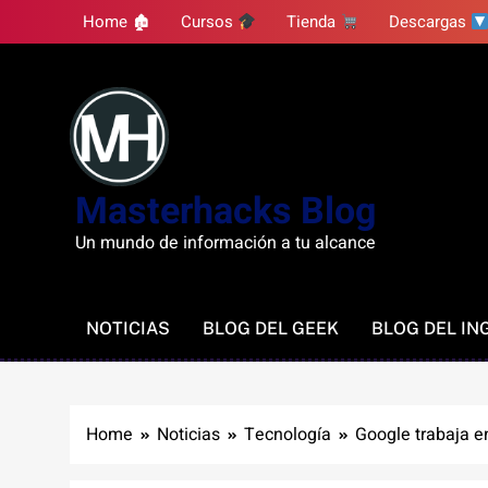
Skip
Home 🏚
Cursos
Tienda
Descargas
to
content
Masterhacks Blog
Un mundo de información a tu alcance
NOTICIAS
BLOG DEL GEEK
BLOG DEL IN
Home
Noticias
Tecnología
Google trabaja e