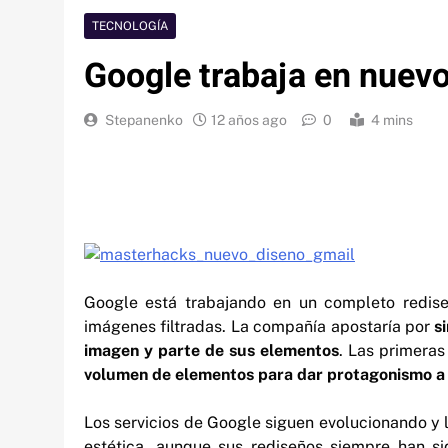
TECNOLOGÍA
Google trabaja en nuev
Stepanenko
12 años ago
0
4 mins
Google está trabajando en un completo redise
imágenes filtradas. La compañía apostaría por
si
imagen y parte de sus elementos
. Las primeras
volumen de elementos para dar protagonismo a 
Los servicios de Google siguen evolucionando y l
estética, aunque sus rediseños siempre han si