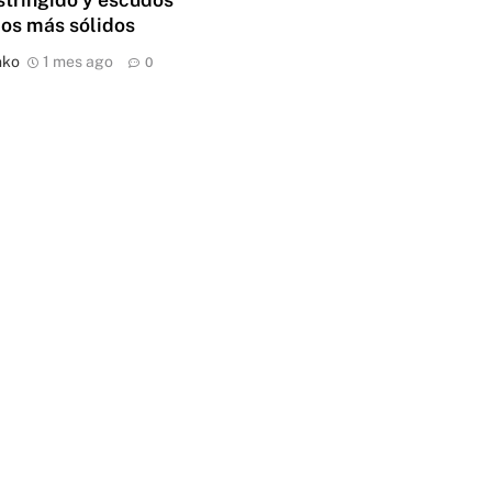
cos más sólidos
nko
1 mes ago
0