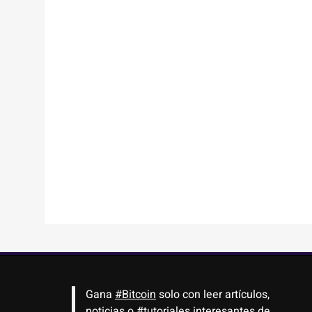
Gana
#Bitcoin
solo con leer artículos,
noticias o
#tutoriales
interesantes de