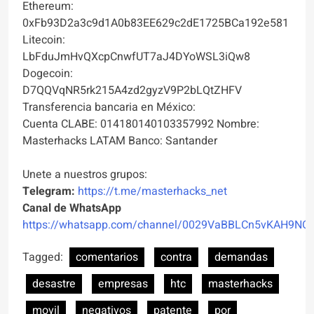
Ethereum:
0xFb93D2a3c9d1A0b83EE629c2dE1725BCa192e581
Litecoin:
LbFduJmHvQXcpCnwfUT7aJ4DYoWSL3iQw8
Dogecoin:
D7QQVqNR5rk215A4zd2gyzV9P2bLQtZHFV
Transferencia bancaria en México:
Cuenta CLABE: 014180140103357992 Nombre:
Masterhacks LATAM Banco: Santander
Unete a nuestros grupos:
Telegram:
https://t.me/masterhacks_net
Canal de WhatsApp
https://whatsapp.com/channel/0029VaBBLCn5vKAH9NO
Tagged:
comentarios
contra
demandas
desastre
empresas
htc
masterhacks
movil
negativos
patente
por