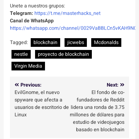
Unete a nuestros grupos:
Telegram:
https://t.me/masterhacks_net
Canal de WhatsApp
https://whatsapp.com/channel/0029VaBBLCn5vKAH9NO
Tagged:
blockchain
jicwebs
Mcdonalds
nestle
proyecto de blockchain
Virgin Media
Navegación
Previous:
Next:
EvilGnome, el nuevo
El fondo de co-
de
spyware que afecta a
fundadores de Reddit
entradas
usuarios de escritorio de
lidera una ronda de 3.75
Linux
millones de dólares para
estudio de videojuegos
basado en blockchain