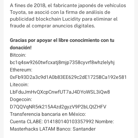
A fines de 2018, el fabricante japonés de vehículos
Toyota, se asoció con la firma de análisis de
publicidad blockchain Lucidity para eliminar el
fraude al comprar anuncios digitales.
Gracias por apoyar el libre conocimiento con tu
donación!
Bitcoin:
bc1q4sw9260twfcxatj8mjp7358cyvrf8whzlelyhj
Ethereum:
0xFb93D2a3c9d1A0b83EE629c2dE1725BCa192e581
Litecoin:
LbFduJmHvQXcpCnwfUT7aJ4DYoWSL3iQw8
Dogecoin:
D7QQVqNR5rk215A4zd2gyzV9P2bLQtZHFV
Transferencia bancaria en México:
Cuenta CLABE: 014180140103357992 Nombre:
Masterhacks LATAM Banco: Santander