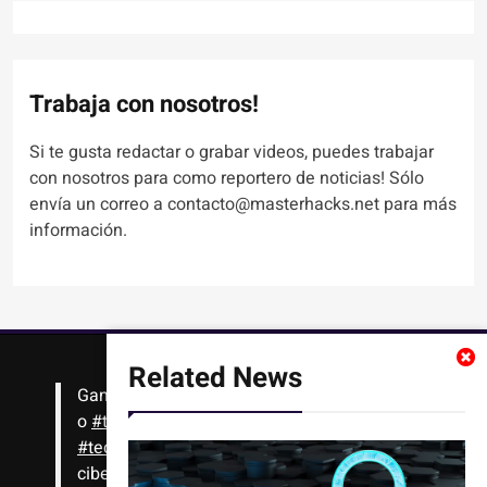
Trabaja con nosotros!
Si te gusta redactar o grabar videos, puedes trabajar
con nosotros para como reportero de noticias! Sólo
envía un correo a contacto@masterhacks.net para más
información.
Related News
Gana
#Bitcoin
solo con leer artículos, noticias
o
#tutoriales
interesantes de ciencia,
#tecnología
,
#criptomonedas
, seguridad
cibernética y más!! Sólo tienes que registrarte