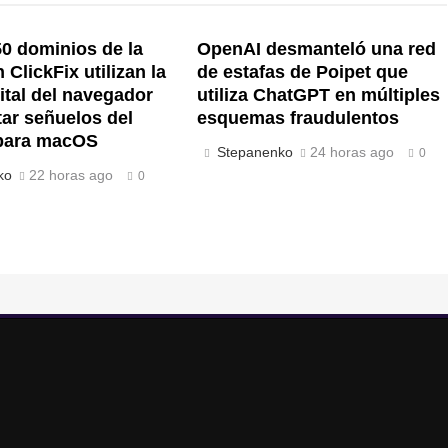
0 dominios de la
OpenAI desmanteló una red
ClickFix utilizan la
de estafas de Poipet que
gital del navegador
utiliza ChatGPT en múltiples
tar señuelos del
esquemas fraudulentos
para macOS
Stepanenko
24 horas ago
0
ko
22 horas ago
0