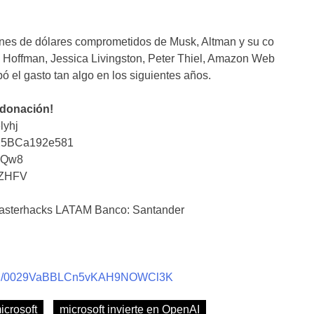
ones de dólares comprometidos de Musk, Altman y su co
Hoffman, Jessica Livingston, Peter Thiel, Amazon Web
ó el gasto tan algo en los siguientes años.
 donación!
lyhj
25BCa192e581
iQw8
tZHFV
sterhacks LATAM Banco: Santander
nnel/0029VaBBLCn5vKAH9NOWCl3K
icrosoft
microsoft invierte en OpenAI