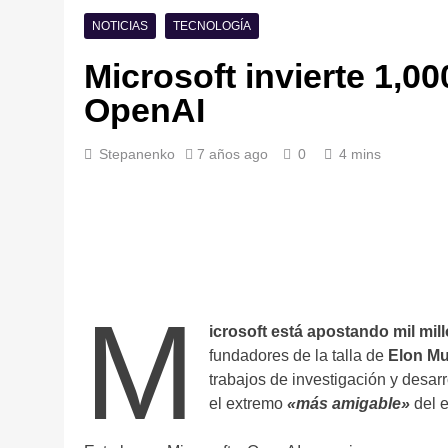
NOTICIAS
TECNOLOGÍA
Microsoft invierte 1,0
OpenAI
Stepanenko
7 años ago
0
4 mins
M
icrosoft está apostando mil mil
fundadores de la talla de
Elon Mu
trabajos de investigación y desarrol
el extremo
«más amigable»
del e