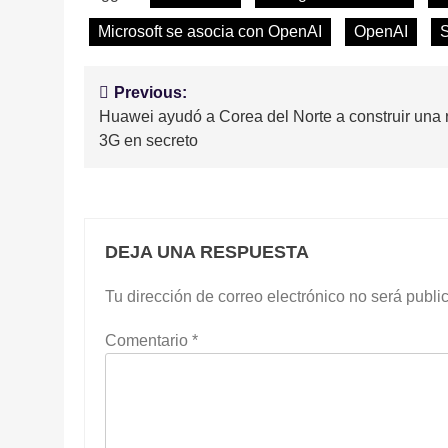
Microsoft se asocia con OpenAI
OpenAI
S
Navegación
Previous:
Huawei ayudó a Corea del Norte a construir una 
de
3G en secreto
entradas
DEJA UNA RESPUESTA
Tu dirección de correo electrónico no será publi
Comentario
*