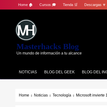
Skip
Home 🏚
Cursos 🎓
Tienda 🛒
Descargas 🔽
to
content
Masterhacks Blog
Un mundo de información a tu alcance
NOTICIAS
BLOG DEL GEEK
BLOG DEL I
Home
Noticias
Tecnología
Microsoft invierte