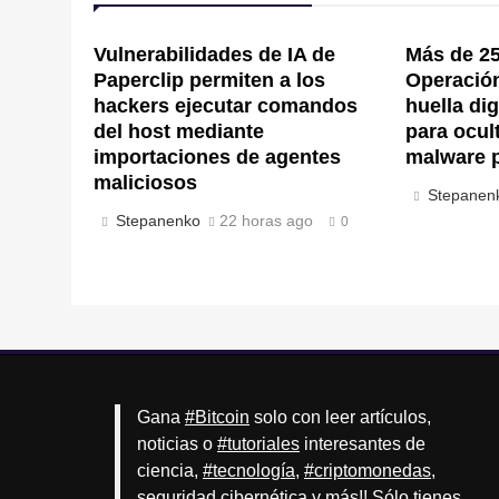
Vulnerabilidades de IA de
Más de 25
Paperclip permiten a los
Operación 
hackers ejecutar comandos
huella di
del host mediante
para ocul
importaciones de agentes
malware 
maliciosos
Stepanen
Stepanenko
22 horas ago
0
Gana
#Bitcoin
solo con leer artículos,
noticias o
#tutoriales
interesantes de
ciencia,
#tecnología
,
#criptomonedas
,
seguridad cibernética y más!! Sólo tienes