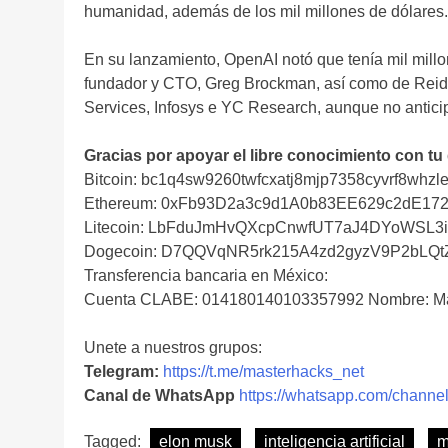
humanidad, además de los mil millones de dólares.
En su lanzamiento, OpenAI notó que tenía mil mill
fundador y CTO, Greg Brockman, así como de Reid 
Services, Infosys e YC Research, aunque no anticip
Gracias por apoyar el libre conocimiento con tu
Bitcoin: bc1q4sw9260twfcxatj8mjp7358cyvrf8whzle
Ethereum: 0xFb93D2a3c9d1A0b83EE629c2dE17
Litecoin: LbFduJmHvQXcpCnwfUT7aJ4DYoWSL3
Dogecoin: D7QQVqNR5rk215A4zd2gyzV9P2bLQ
Transferencia bancaria en México:
Cuenta CLABE: 014180140103357992 Nombre: Ma
Unete a nuestros grupos:
Telegram:
https://t.me/masterhacks_net
Canal de WhatsApp
https://whatsapp.com/cha
Tagged:
elon musk
inteligencia artificial
m