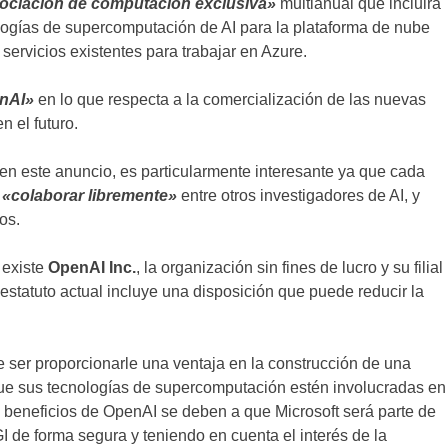
ociación de computación exclusiva»
multianual que incluirá
ogías de supercomputación de AI para la plataforma de nube
servicios existentes para trabajar en Azure.
enAI»
en lo que respecta a la comercialización de las nuevas
n el futuro.
 en este anuncio, es particularmente interesante ya que cada
e
«colaborar libremente»
entre otros investigadores de AI, y
os.
 existe
OpenAI Inc.
, la organización sin fines de lucro y su filial
estatuto actual incluye una disposición que puede reducir la
e ser proporcionarle una ventaja en la construcción de una
 que sus tecnologías de supercomputación estén involucradas en
 Los beneficios de OpenAI se deben a que Microsoft será parte de
I de forma segura y teniendo en cuenta el interés de la