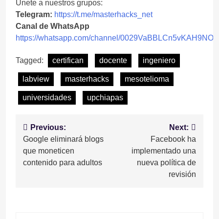
Unete a nuestros grupos:
Telegram:
https://t.me/masterhacks_net
Canal de WhatsApp
https://whatsapp.com/channel/0029VaBBLCn5vKAH9NO
Tagged:
certifican
docente
ingeniero
labview
masterhacks
mesotelioma
universidades
upchiapas
Navegación
Previous:
Next:
Google eliminará blogs
Facebook ha
de
que moneticen
implementado una
entradas
contenido para adultos
nueva política de
revisión