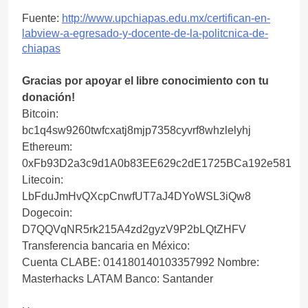
Fuente:
http://www.upchiapas.edu.mx/certifican-en-
labview-a-egresado-y-docente-de-la-politcnica-de-
chiapas
Gracias por apoyar el libre conocimiento con tu
donación!
Bitcoin:
bc1q4sw9260twfcxatj8mjp7358cyvrf8whzlelyhj
Ethereum:
0xFb93D2a3c9d1A0b83EE629c2dE1725BCa192e581
Litecoin:
LbFduJmHvQXcpCnwfUT7aJ4DYoWSL3iQw8
Dogecoin:
D7QQVqNR5rk215A4zd2gyzV9P2bLQtZHFV
Transferencia bancaria en México:
Cuenta CLABE: 014180140103357992 Nombre:
Masterhacks LATAM Banco: Santander