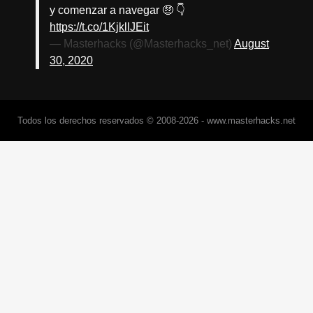
y comenzar a navegar 🤑 👇
https://t.co/1KjkllJEit
— Masterhacks (@Masterhacks_net)
August
30, 2020
Todos los derechos reservados © 2008-2026 - www.masterhacks.net