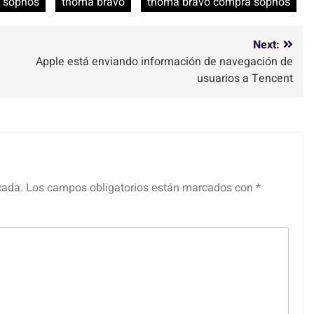
sophos
thoma bravo
thoma bravo compra sophos
Next:
Apple está enviando información de navegación de
usuarios a Tencent
cada.
Los campos obligatorios están marcados con
*