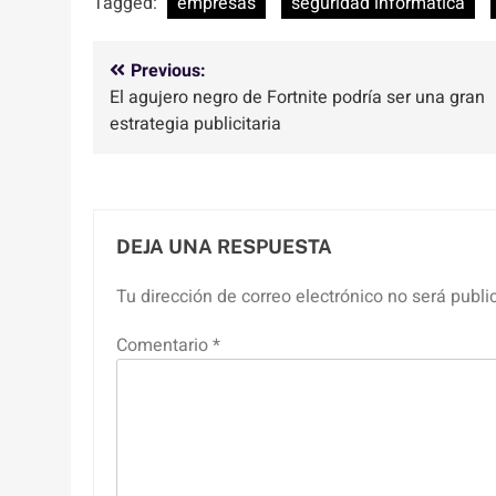
Tagged:
empresas
seguridad informatica
Navegación
Previous:
El agujero negro de Fortnite podría ser una gran
de
estrategia publicitaria
entradas
DEJA UNA RESPUESTA
Tu dirección de correo electrónico no será publi
Comentario
*