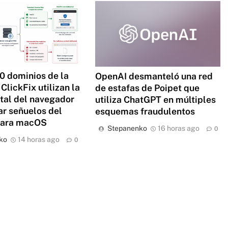
0 dominios de la
OpenAI desmanteló una red
ClickFix utilizan la
de estafas de Poipet que
ital del navegador
utiliza ChatGPT en múltiples
ar señuelos del
esquemas fraudulentos
para macOS
Stepanenko
16 horas ago
0
ko
14 horas ago
0