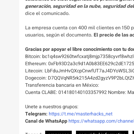
generación, seguridad en la nube, seguridad de
dice el comunicado.
La empresa cuenta con 400 mil clientes en 150 p
usuarios, según el documento.
El precio de las a
Gracias por apoyar el libre conocimiento con tu do
Bitcoin: bc1q4sw9260twfcxatj8mjp7358cyvrf8whzl
Ethereum: 0xFb93D2a3c9d1A0b83EE629c2dE172
Litecoin: LbFduJmHvQXcpCnwfUT7aJ4DYoWSL3i
Dogecoin: D7QQVqNR5rk215A4zd2gyzV9P2bLQtZ
Transferencia bancaria en México:
Cuenta CLABE: 014180140103357992 Nombre: Mas
Unete a nuestros grupos:
Telegram:
https://t.me/masterhacks_net
Canal de WhatsApp
https://whatsapp.com/chan