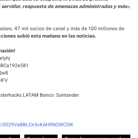
l servidor, respuesta de amenazas administradas y más»
,
aíses, 47 mil socios de canal y más de 100 millones de
cciones subió esta mañana en las noticias.
nación!
elyhj
5BCa192e581
Qw8
HFV
terhacks LATAM Banco: Santander
nel/0029VaBBLCn5vKAH9NOWCl3K