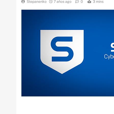
Stepanenko
7 años ago
0
3 mins