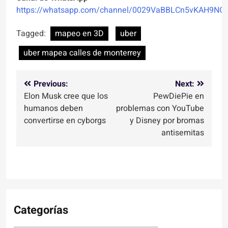
https://whatsapp.com/channel/0029VaBBLCn5vKAH9NO
Tagged:
mapeo en 3D
uber
uber mapea calles de monterrey
Navegación
Previous:
Next:
Elon Musk cree que los
PewDiePie en
de
humanos deben
problemas con YouTube
entradas
convertirse en cyborgs
y Disney por bromas
antisemitas
Categorías