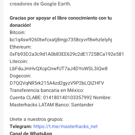
creadores de Google Earth.
Gracias por apoyar el libre conocimiento con tu
donación!
Bitcoin:
bc1q4sw9260twfcxatj8mjp7358cyvrf8whzlelyhj
Ethereum:
0xFb93D2a3c9d1A0b83EE629c2dE1725BCa192e581
Litecoin:
LbFduJmHvQXcpCnwfUT7aJ4DYoWSL3iQw8
Dogecoin:
D7QQVqNR5rk215A4zd2gyzV9P2bLQtZHFV
Transferencia bancaria en México:
Cuenta CLABE: 014180140103357992 Nombre:
Masterhacks LATAM Banco: Santander
Unete a nuestros grupos:
Telegram:
https://t.me/masterhacks_net
Canal de WhatsApp