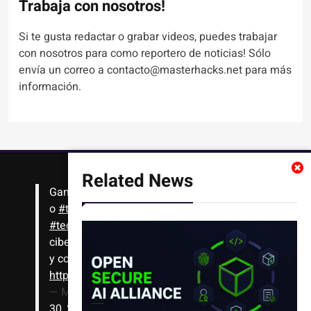
Trabaja con nosotros!
Si te gusta redactar o grabar videos, puedes trabajar
con nosotros para como reportero de noticias! Sólo
envía un correo a contacto@masterhacks.net para más
información.
Related News
Gana
#Bitcoin
solo con leer artículos, noticias
o
#tutoriales
interesantes de ciencia,
#tecnología
,
#criptomonedas
, seguridad
cibernética y más!! Sólo tienes que registrarte
y comenzar a navegar
https://t.co/1KjkllJEit
— Masterhacks (@Masterhacks_net)
August
30, 2020