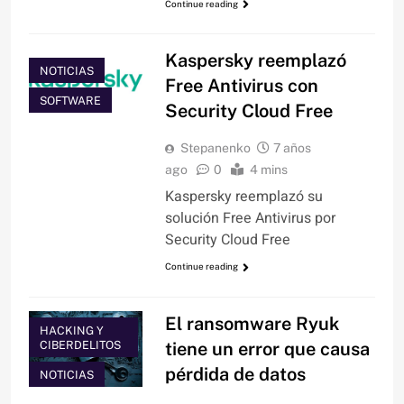
Continue reading
Kaspersky reemplazó
NOTICIAS
Free Antivirus con
SOFTWARE
Security Cloud Free
Stepanenko
7 años
ago
0
4 mins
Kaspersky reemplazó su
solución Free Antivirus por
Security Cloud Free
Continue reading
El ransomware Ryuk
HACKING Y
CIBERDELITOS
tiene un error que causa
pérdida de datos
NOTICIAS