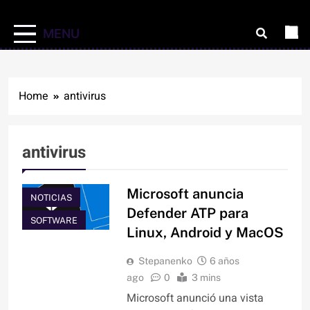
MENU
Home
antivirus
antivirus
Microsoft anuncia
NOTICIAS
Defender ATP para
SOFTWARE
Linux, Android y MacOS
Stepanenko
6 años
ago
0
3 mins
Microsoft anunció una vista