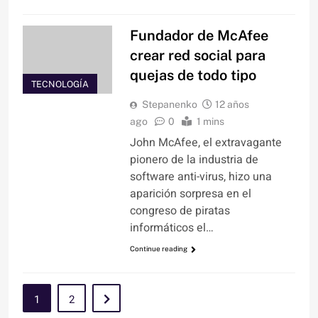
Fundador de McAfee
crear red social para
quejas de todo tipo
TECNOLOGÍA
Stepanenko
12 años
ago
0
1 mins
John McAfee, el extravagante
pionero de la industria de
software anti-virus, hizo una
aparición sorpresa en el
congreso de piratas
informáticos el…
Continue reading
1
2