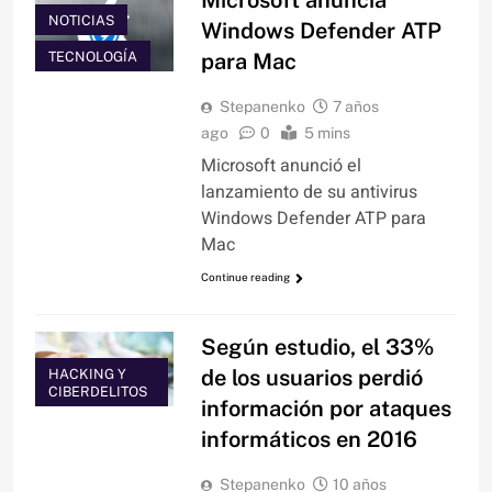
Microsoft anuncia
NOTICIAS
Windows Defender ATP
TECNOLOGÍA
para Mac
Stepanenko
7 años
ago
0
5 mins
Microsoft anunció el
lanzamiento de su antivirus
Windows Defender ATP para
Mac
Continue reading
Según estudio, el 33%
de los usuarios perdió
HACKING Y
CIBERDELITOS
información por ataques
informáticos en 2016
Stepanenko
10 años