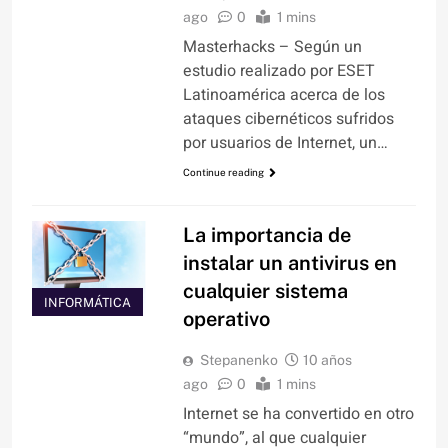
ago
0
1 mins
Masterhacks – Según un
estudio realizado por ESET
Latinoamérica acerca de los
ataques cibernéticos sufridos
por usuarios de Internet, un…
Continue reading
La importancia de
instalar un antivirus en
cualquier sistema
INFORMÁTICA
operativo
Stepanenko
10 años
ago
0
1 mins
Internet se ha convertido en otro
“mundo”, al que cualquier