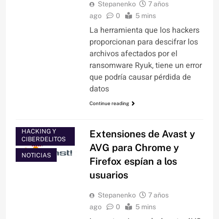
Stepanenko
7 años
ago
0
5 mins
La herramienta que los hackers
proporcionan para descifrar los
archivos afectados por el
ransomware Ryuk, tiene un error
que podría causar pérdida de
datos
Continue reading
HACKING Y
Extensiones de Avast y
CIBERDELITOS
AVG para Chrome y
NOTICIAS
Firefox espían a los
usuarios
Stepanenko
7 años
ago
0
5 mins