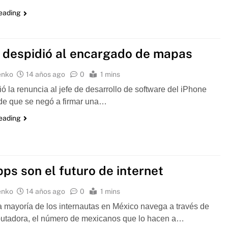
reading
 despidió al encargado de mapas
enko
14 años ago
0
1 mins
ió la renuncia al jefe de desarrollo de software del iPhone
de que se negó a firmar una…
reading
pps son el futuro de internet
enko
14 años ago
0
1 mins
 mayoría de los internautas en México navega a través de
utadora, el número de mexicanos que lo hacen a…