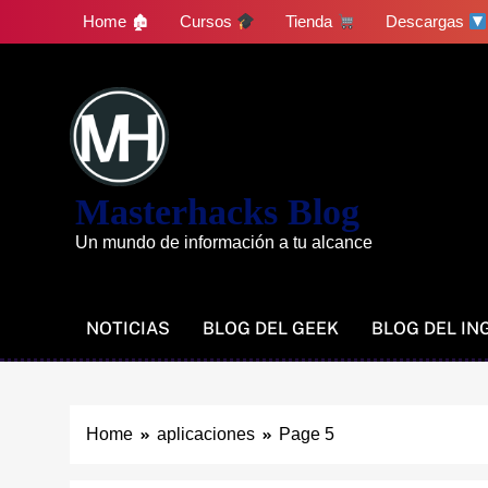
Skip
Home 🏚
Cursos
Tienda
Descargas
to
content
Masterhacks Blog
Un mundo de información a tu alcance
NOTICIAS
BLOG DEL GEEK
BLOG DEL IN
Home
aplicaciones
Page 5