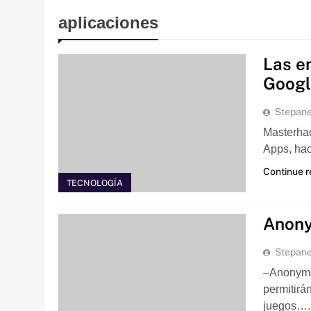
aplicaciones
Las e
Googl
Stepan
Masterha
Apps, ha
Continue 
TECNOLOGÍA
Anony
Stepan
–Anonymo
permitirá
juegos….