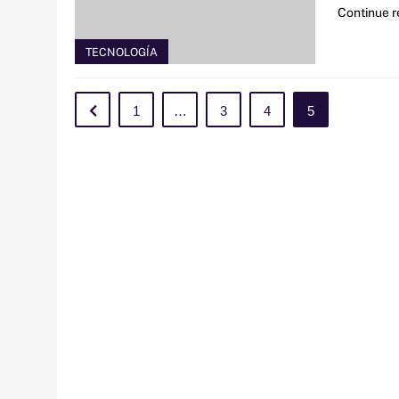
Continue 
TECNOLOGÍA
1
…
3
4
5