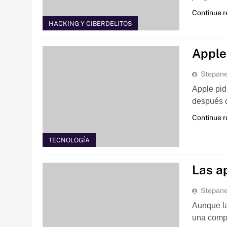
Continue 
HACKING Y CIBERDELITOS
Apple
Stepan
Apple pid
después 
Continue 
TECNOLOGÍA
Las a
Stepan
Aunque la
una comp