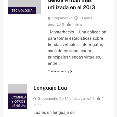
tienda virtual más
utilizada en el 2013
TECNOLOGÍA
Stepanenko
13 años
ago
0
1 mins
Masterhacks – Una aplicación
para tomar estadísticas sobre
tiendas virtuales, Interrogator,
sacó datos sobre cuatro
principales tiendas virtuales,
entre…
Continue reading
Lenguaje Lua
COMPILADORES
Stepanenko
14 años ago
1
1
Y OTROS
mins
LENGUAJES
Lua es un lenguaje de