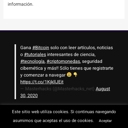
información.
Gana
#Bitcoin
solo con leer artículos, noticias
o
#tutoriales
interesantes de ciencia,
#tecnología
,
#criptomonedas
, seguridad
cibernética y más!! Sólo tienes que registrarte
y comenzar a navegar
https://t.co/1KjkllJEit
— Masterhacks (@Masterhacks_net)
August
30, 2020
Este sitio web utiliza cookies. Si continuas navegando
Todos los derechos reservados © 2008-2026 - www.masterhacks.net
asumimos que aceptas el uso de cookies.
Aceptar