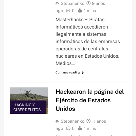
Stepanenko
9 años
ago
0
1 mins
Masterhacks – Piratas
informáticos accedieron
ilegalmente a sistemas
informáticos de las empresas
operadoras de centrales
nucleares en Estados Unidos.
Medios…
Continue reading
Hackearon la página del
Ejército de Estados
HACKING Y
Unidos
CIBERDELITOS
Stepanenko
11 años
ago
0
1 mins