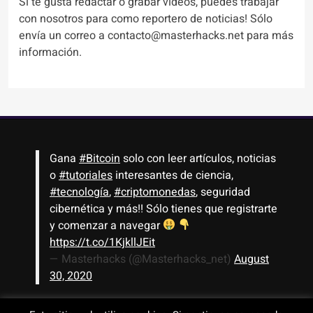
Si te gusta redactar o grabar videos, puedes trabajar
con nosotros para como reportero de noticias! Sólo
envía un correo a contacto@masterhacks.net para más
información.
Gana
#Bitcoin
solo con leer artículos, noticias
o
#tutoriales
interesantes de ciencia,
#tecnología
,
#criptomonedas
, seguridad
cibernética y más!! Sólo tienes que registrarte
y comenzar a navegar
https://t.co/1KjkllJEit
— Masterhacks (@Masterhacks_net)
August
30, 2020