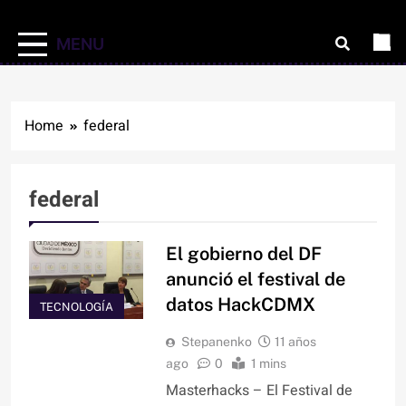
MENU
Home
federal
federal
El gobierno del DF
anunció el festival de
datos HackCDMX
TECNOLOGÍA
Stepanenko
11 años
ago
0
1 mins
Masterhacks – El Festival de