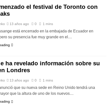
menzado el festival de Toronto con
eaks
nko
13 años ago
0
1 mins
ssange está encerrado en la embajada de Ecuador en
pero su presencia fue muy grande en el…
eading
e ha revelado información sobre su
en Londres
nko
13 años ago
0
1 mins
nunció que su nueva sede en Reino Unido tendrá una
mayor que la altura de uno de los nuevos…
eading