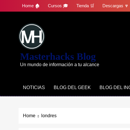
Skip
Home 🏚
Cursos 🎓
Tienda 🛒
Descargas 🔽
to
content
Masterhacks Blog
Un mundo de información a tu alcance
NOTICIAS
BLOG DEL GEEK
BLOG DEL I
Home
londres