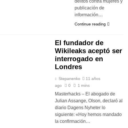
delitos contra mujeres y
publicación de
información…
Continue reading
El fundador de
Wikileaks aceptó ser
interrogado en
Londres
Stepanenko
11 años
ago
0
1 mins
Masterhacks – El abogado de
Julian Assange, Olson, declaró al
diario Dagens Nyheter lo
siguiente: «Hoy hemos mandado
la confirmación…