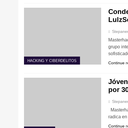
Conde
LulzS
Stepane
Masterhac
grupo int
sofistica
HACKING Y CIBERDELITOS
Continue r
Jóven
por 3
Stepane
Masterhac
radica en
Continue r