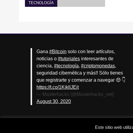
TECNOLOGÍA
Gana
#Bitcoin
solo con leer artículos,
noticias o
#tutoriales
interesantes de
ciencia,
#tecnología
,
#criptomonedas
,
seguridad cibernética y más!! Sólo tienes
que registrarte y comenzar a navegar 🤑 👇
https://t.co/1KjkllJEit
— Masterhacks (@Masterhacks_net)
August 30, 2020
Este sitio web util