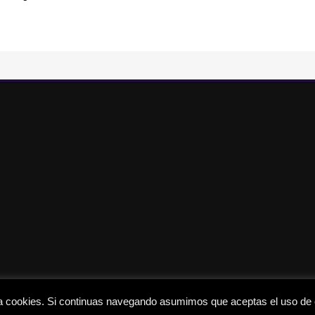
iza cookies. Si continuas navegando asumimos que aceptas el uso de
Todos los derechos reservados © 2008-2026 - www.masterhacks.net