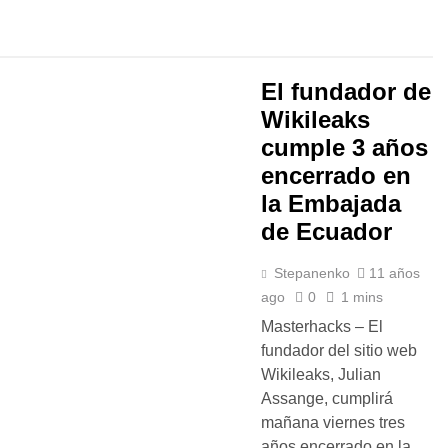
El fundador de
Wikileaks
cumple 3 años
encerrado en
la Embajada
de Ecuador
Stepanenko
11 años
ago
0
1 mins
Masterhacks – El
fundador del sitio web
Wikileaks, Julian
Assange, cumplirá
mañana viernes tres
años encerrado en la