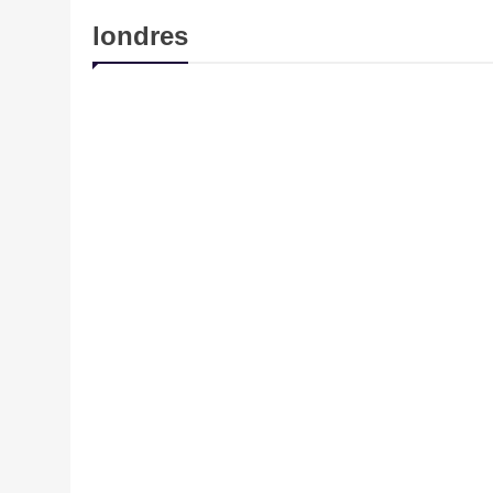
londres
HACKING Y CIBERDELITOS