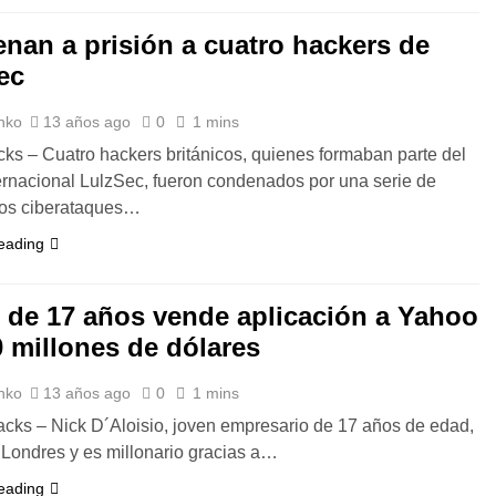
nan a prisión a cuatro hackers de
ec
nko
13 años ago
0
1 mins
ks – Cuatro hackers británicos, quienes formaban parte del
ernacional LulzSec, fueron condenados por una serie de
dos ciberataques…
eading
 de 17 años vende aplicación a Yahoo
0 millones de dólares
nko
13 años ago
0
1 mins
ks – Nick D´Aloisio, joven empresario de 17 años de edad,
 Londres y es millonario gracias a…
eading