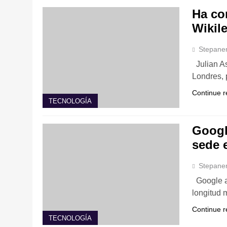
Ha co
Wikil
Stepane
Julian A
Londres, 
Continue r
TECNOLOGÍA
Googl
sede 
Stepane
Google a
longitud 
Continue r
TECNOLOGÍA