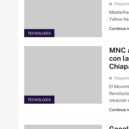
Stepan
Masterha
Yahoo ha
Continue 
TECNOLOGÍA
MNC a
con l
Chiap
Stepan
El Movimi
Revolucio
creación 
TECNOLOGÍA
Continue 
Googl