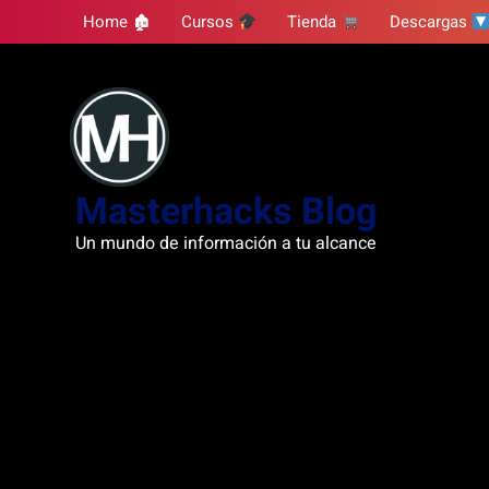
Skip
Home 🏚
Cursos
Tienda
Descargas
to
content
Masterhacks Blog
Un mundo de información a tu alcance