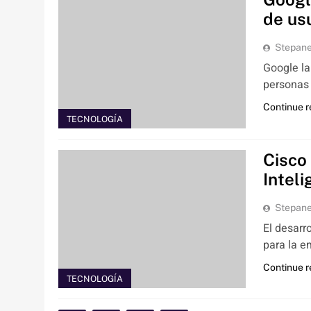
de us
Stepan
Google la
personas 
Continue 
TECNOLOGÍA
Cisco
Intel
Stepan
El desarr
para la e
Continue 
TECNOLOGÍA