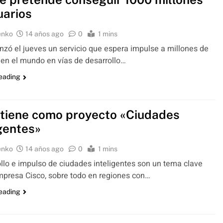
uarios
enko
14 años ago
0
1 mins
nzó el jueves un servicio que espera impulse a millones de
en el mundo en vías de desarrollo…
reading
 tiene como proyecto «Ciudades
igentes»
enko
14 años ago
0
1 mins
ollo e impulso de ciudades inteligentes son un tema clave
mpresa Cisco, sobre todo en regiones con…
reading