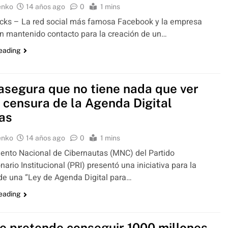
enko
14 años ago
0
1 mins
cks – La red social más famosa Facebook y la empresa
n mantenido contacto para la creación de un…
reading
segura que no tiene nada que ver
a censura de la Agenda Digital
as
enko
14 años ago
0
1 mins
ento Nacional de Cibernautas (MNC) del Partido
nario Institucional (PRI) presentó una iniciativa para la
de una “Ley de Agenda Digital para…
reading
e pretende conseguir 1000 millones