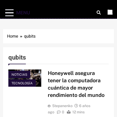
MENU
Home
qubits
qubits
Honeywell asegura
NOTICIAS
tener la computadora
TECNOLOGÍA
cuántica de mayor
rendimiento del mundo
Stepanenko
6 años
ago
0
12 mins