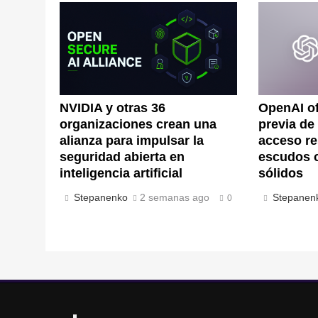
NVIDIA y otras 36
OpenAI of
organizaciones crean una
previa de
alianza para impulsar la
acceso re
seguridad abierta en
escudos 
inteligencia artificial
sólidos
Stepanenko
2 semanas ago
Stepanen
0