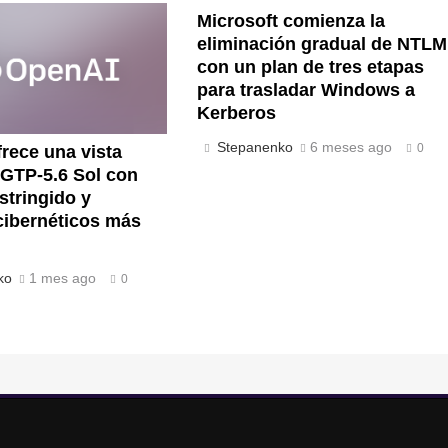
Microsoft comienza la
eliminación gradual de NTLM
con un plan de tres etapas
para trasladar Windows a
Kerberos
Stepanenko
6 meses ago
0
rece una vista
 GTP-5.6 Sol con
stringido y
cibernéticos más
ko
1 mes ago
0