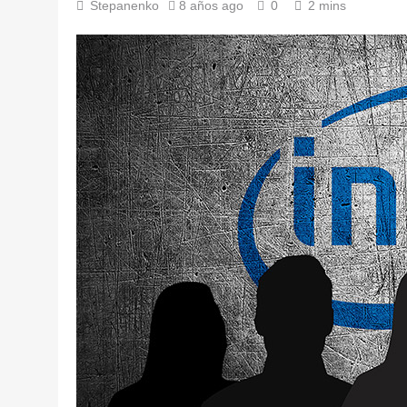
Stepanenko
8 años ago
0
2 mins