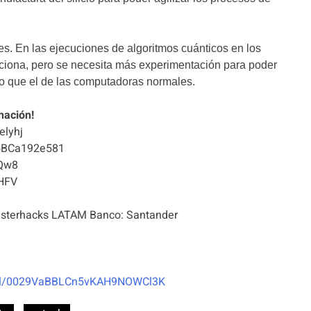
s. En las ejecuciones de algoritmos cuánticos en los
nciona, pero se necesita más experimentación para poder
to que el de las computadoras normales.
nación!
elyhj
5BCa192e581
Qw8
HFV
terhacks LATAM Banco: Santander
nel/0029VaBBLCn5vKAH9NOWCl3K