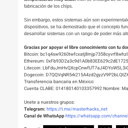
fabricación de los chips.
Sin embargo, estos sistemas aún son experimentale
dispositivos, se ha demostrado que el concepto fu
desarrollar sistemas con un rango de poder más al
Gracias por apoyar el libre conocimiento con tu do
Bitcoin: bc1q4sw9260twfcxatj8mjp7358cyvrf8whzl
Ethereum: 0xFb93D2a3c9d1A0b83EE629c2dE172
Litecoin: LbFduJmHvQXcpCnwfUT7aJ4DYoWSL3i
Dogecoin: D7QQVqNR5rk215A4zd2gyzV9P2bLQtZ
Transferencia bancaria en México:
Cuenta CLABE: 014180140103357992 Nombre: Mas
Unete a nuestros grupos:
Telegram:
https://t.me/masterhacks_net
Canal de WhatsApp
https://whatsapp.com/chan