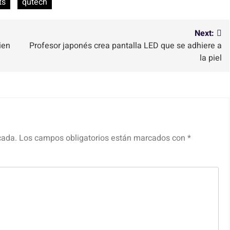
ts
qutech
Next:
ien
Profesor japonés crea pantalla LED que se adhiere a
la piel
cada.
Los campos obligatorios están marcados con
*