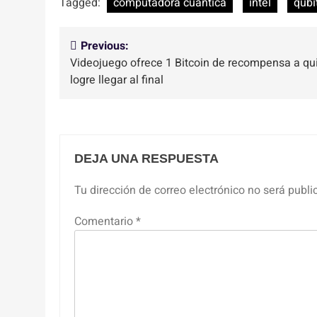
Tagged:
computadora cuantica
intel
qubi
Navegación
Previous:
Videojuego ofrece 1 Bitcoin de recompensa a qu
de
logre llegar al final
entradas
DEJA UNA RESPUESTA
Tu dirección de correo electrónico no será publi
Comentario
*