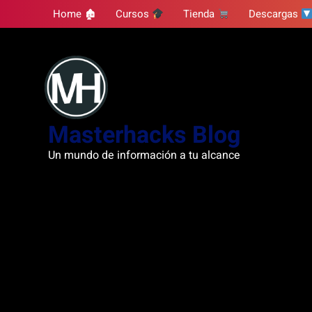
Skip
Home 🏚
Cursos
Tienda
Descargas
to
content
Masterhacks Blog
Un mundo de información a tu alcance