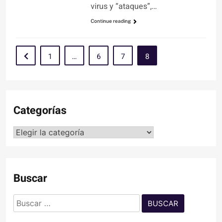
virus y “ataques”,…
Continue reading
1
…
6
7
8
Categorías
Categorías
Buscar
Buscar: