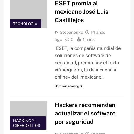
ESET premia al
mexicano José Luis
Castillejos
TECNOLOGÍA
Stepanenko
14 años
ago
0
1 mins
ESET, la compañía mundial de
soluciones de software de
seguridad, premió hoy el texto
«Ciberguerra, la delincuencia
online» del mexicano…
Continue reading
Hackers recomiendan
actualizar el software
por seguridad
HACKING Y
CIBERDELITOS
Stepanenko
14 años