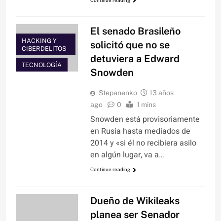
El senado Brasileño
HACKING Y
solicitó que no se
CIBERDELITOS
detuviera a Edward
TECNOLOGÍA
Snowden
Stepanenko
13 años
ago
0
1 mins
Snowden está provisoriamente
en Rusia hasta mediados de
2014 y «si él no recibiera asilo
en algún lugar, va a…
Continue reading
Dueño de Wikileaks
planea ser Senador