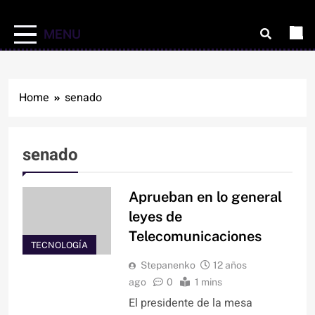
MENU
Home
senado
senado
Aprueban en lo general
leyes de
Telecomunicaciones
TECNOLOGÍA
Stepanenko
12 años
ago
0
1 mins
El presidente de la mesa