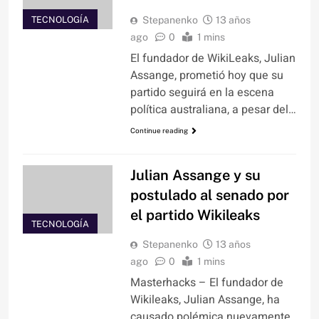
TECNOLOGÍA
Stepanenko
13 años
ago
0
1 mins
El fundador de WikiLeaks, Julian
Assange, prometió hoy que su
partido seguirá en la escena
política australiana, a pesar del…
Continue reading
Julian Assange y su
postulado al senado por
el partido Wikileaks
TECNOLOGÍA
Stepanenko
13 años
ago
0
1 mins
Masterhacks – El fundador de
Wikileaks, Julian Assange, ha
causado polémica nuevamente