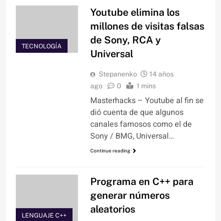
Youtube elimina los
millones de visitas falsas
de Sony, RCA y
TECNOLOGÍA
Universal
Stepanenko
14 años
ago
0
1 mins
Masterhacks – Youtube al fin se
dió cuenta de que algunos
canales famosos como el de
Sony / BMG, Universal…
Continue reading
Programa en C++ para
generar números
aleatorios
LENGUAJE C++