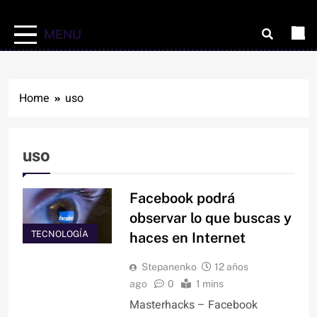
MENU
Home
uso
uso
Facebook podrá
observar lo que buscas y
TECNOLOGÍA
haces en Internet
Stepanenko
12 años
ago
0
1 mins
Masterhacks – Facebook