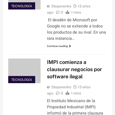
TECNOLOGÍA
Stepanenko
13 años
ago
0
1 mins
El desdén de Microsoft por
Google no se extiende a todos
los productos de su rival. En una
rara instancia…
Continue reading
IMPI comienza a
clausurar negocios por
software ilegal
TECNOLOGÍA
Stepanenko
13 años
ago
0
1 mins
El Instituto Mexicano de la
Propiedad Industrial (IMPI)
informó de la primera clausura