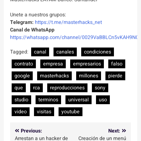
Unete a nuestros grupos:
Telegram:
https://t.me/masterhacks_net
Canal de WhatsApp
https://whatsapp.com/channel/0029VaBBLCn5vKAH9NO
Tagged:
canal
canales
condiciones
contrato
empresa
empresarios
falso
google
masterhacks
millones
pierde
que
rca
reproducciones
sony
studio
terminos
universal
uso
video
visitas
youtube
Navegación
Previous:
Next:
Arrestan a un hacker de
Creación de un menú