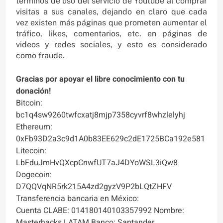
términos de uso del servicio de Youtube al comprar
visitas a sus canales, dejando en claro que cada
vez existen más páginas que prometen aumentar el
tráfico, likes, comentarios, etc. en páginas de
videos y redes sociales, y esto es considerado
como fraude.
Gracias por apoyar el libre conocimiento con tu
donación!
Bitcoin:
bc1q4sw9260twfcxatj8mjp7358cyvrf8whzlelyhj
Ethereum:
0xFb93D2a3c9d1A0b83EE629c2dE1725BCa192e581
Litecoin:
LbFduJmHvQXcpCnwfUT7aJ4DYoWSL3iQw8
Dogecoin:
D7QQVqNR5rk215A4zd2gyzV9P2bLQtZHFV
Transferencia bancaria en México:
Cuenta CLABE: 014180140103357992 Nombre:
Masterhacks LATAM Banco: Santander