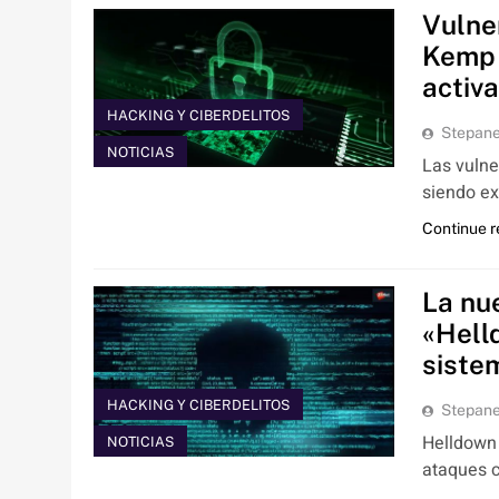
Vulne
Kemp 
activ
HACKING Y CIBERDELITOS
Stepan
NOTICIAS
Las vuln
siendo e
Continue 
La nu
«Hell
siste
HACKING Y CIBERDELITOS
Stepan
Helldown
NOTICIAS
ataques c