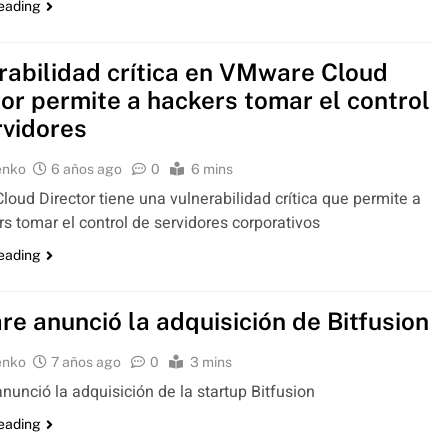
reading
rabilidad crítica en VMware Cloud
tor permite a hackers tomar el control
rvidores
enko
6 años ago
0
6 mins
oud Director tiene una vulnerabilidad crítica que permite a
rs tomar el control de servidores corporativos
reading
e anunció la adquisición de Bitfusion
enko
7 años ago
0
3 mins
unció la adquisición de la startup Bitfusion
reading