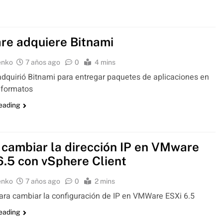
e adquiere Bitnami
enko
7 años ago
0
4 mins
quirió Bitnami para entregar paquetes de aplicaciones en
 formatos
reading
cambiar la dirección IP en VMware
6.5 con vSphere Client
enko
7 años ago
0
2 mins
para cambiar la configuración de IP en VMWare ESXi 6.5
reading