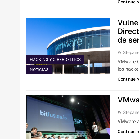
Continue 
Vulne
Direc
de se
Stepan
HACKING Y CIBERDELITOS
VMware Cl
los hacke
NOTICIAS
Continue 
VMwar
Stepan
VMware an
Continue 