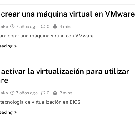
crear una máquina virtual en VMware
enko
7 años ago
0
4 mins
para crear una máquina virtual con VMware
reading
ctivar la virtualización para utilizar
re
enko
7 años ago
0
2 mins
a tecnología de virtualización en BIOS
reading