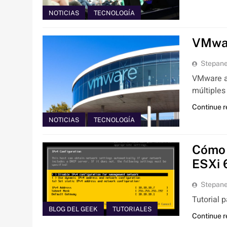
NOTICIAS
TECNOLOGÍA
VMwar
Stepan
VMware ad
múltiples
Continue 
NOTICIAS
TECNOLOGÍA
Cómo 
ESXi 
Stepan
Tutorial 
BLOG DEL GEEK
TUTORIALES
Continue 