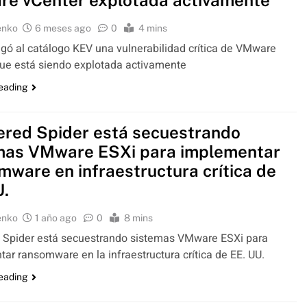
e vCenter explotada activamente
enko
6 meses ago
0
4 mins
gó al catálogo KEV una vulnerabilidad crítica de VMware
ue está siendo explotada activamente
reading
ered Spider está secuestrando
mas VMware ESXi para implementar
mware en infraestructura crítica de
U.
enko
1 año ago
0
8 mins
d Spider está secuestrando sistemas VMware ESXi para
ar ransomware en la infraestructura crítica de EE. UU.
reading