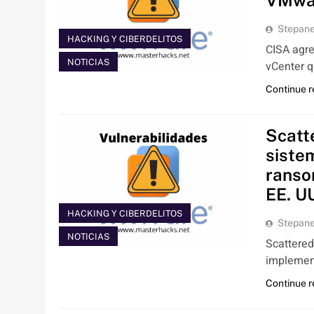
VMwar
Stepan
HACKING Y CIBERDELITOS
CISA agre
NOTICIAS
vCenter q
Continue 
Scatt
siste
ranso
EE. U
HACKING Y CIBERDELITOS
Stepan
NOTICIAS
Scattere
implement
Continue 