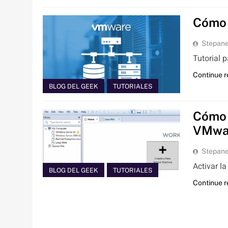
Cómo 
Stepan
Tutorial 
Continue 
BLOG DEL GEEK
TUTORIALES
Cómo a
VMwa
Stepan
Activar l
BLOG DEL GEEK
TUTORIALES
Continue 