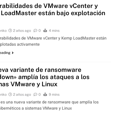
rabilidades de VMware vCenter y
LoadMaster están bajo explotación
a
enko
2 años ago
0
4 mins
erabilidades de VMware vCenter y Kemp LoadMaster están
xplotadas activamente
reading
eva variante de ransomware
down» amplía los ataques a los
mas VMware y Linux
enko
2 años ago
0
9 mins
 es una nueva variante de ransomware que amplía los
ibernéticos a sistemas VMware y Linux