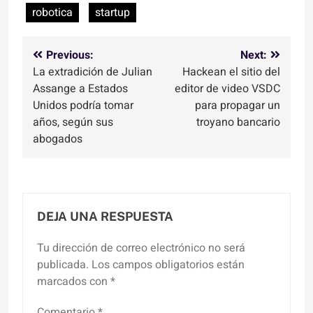
robotica
startup
Navegación
Previous:
Next:
La extradición de Julian
Hackean el sitio del
de
Assange a Estados
editor de video VSDC
entradas
Unidos podría tomar
para propagar un
años, según sus
troyano bancario
abogados
DEJA UNA RESPUESTA
Tu dirección de correo electrónico no será
publicada.
Los campos obligatorios están
marcados con
*
Comentario
*