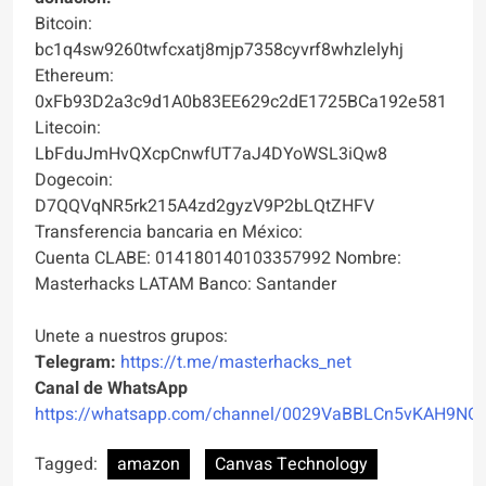
Bitcoin:
bc1q4sw9260twfcxatj8mjp7358cyvrf8whzlelyhj
Ethereum:
0xFb93D2a3c9d1A0b83EE629c2dE1725BCa192e581
Litecoin:
LbFduJmHvQXcpCnwfUT7aJ4DYoWSL3iQw8
Dogecoin:
D7QQVqNR5rk215A4zd2gyzV9P2bLQtZHFV
Transferencia bancaria en México:
Cuenta CLABE: 014180140103357992 Nombre:
Masterhacks LATAM Banco: Santander
Unete a nuestros grupos:
Telegram:
https://t.me/masterhacks_net
Canal de WhatsApp
https://whatsapp.com/channel/0029VaBBLCn5vKAH9NO
Tagged:
amazon
Canvas Technology