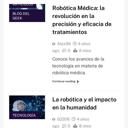
ARTÍCULOS
Robótica Médica: la
BLOG DEL
revolución en la
GEEK
precisión y eficacia de
tratamientos
Alex96
4 años
ago
0
6 mins
Conoce los avances de la
tecnología en materia de
robótica médica
Continue reading
La robótica y el impacto
en la humanidad
TECNOLOGÍA
G2206
4 años
ago
0
8 mins