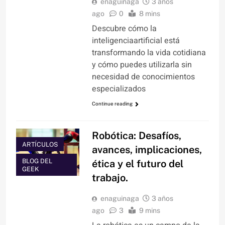
enaguinaga
3 años
ago
0
8 mins
Descubre cómo la
inteligenciaartificial está
transformando la vida cotidiana
y cómo puedes utilizarla sin
necesidad de conocimientos
especializados
Continue reading
Robótica: Desafíos,
ARTÍCULOS
avances, implicaciones,
BLOG DEL
ética y el futuro del
GEEK
trabajo.
enaguinaga
3 años
ago
3
9 mins