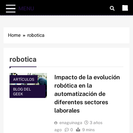
MENU
Home
robotica
robotica
Impacto de la evolución
ARTÍCULOS
robótica en la
BLOG DEL
automatización de
GEEK
diferentes sectores
laborales
enaguinaga
3 años
ago
0
9 mins