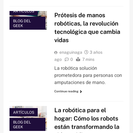
ARTÍCULOS
Prótesis de manos
BLOG DEL
robóticas, la revolución
GEEK
tecnológica que cambia
vidas
enaguinaga
3 años
ago
0
7 mins
La robótica solución
prometedora para personas con
amputaciones de mano.
Continue reading
La robótica para el
ARTÍCULOS
hogar: Cómo los robots
BLOG DEL
están transformando la
GEEK