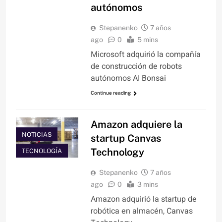
autónomos
Stepanenko
7 años
ago
0
5 mins
Microsoft adquirió la compañía
de construcción de robots
autónomos AI Bonsai
Continue reading
Amazon adquiere la
NOTICIAS
startup Canvas
Technology
TECNOLOGÍA
Stepanenko
7 años
ago
0
3 mins
Amazon adquirió la startup de
robótica en almacén, Canvas