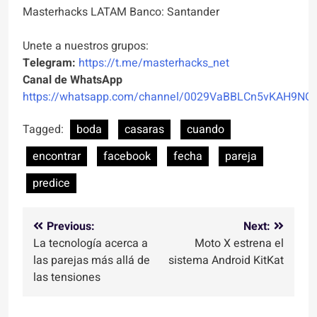
Masterhacks LATAM Banco: Santander
Unete a nuestros grupos:
Telegram:
https://t.me/masterhacks_net
Canal de WhatsApp
https://whatsapp.com/channel/0029VaBBLCn5vKAH9NO
Tagged:
boda
casaras
cuando
encontrar
facebook
fecha
pareja
predice
Navegación
Previous:
Next:
La tecnología acerca a
Moto X estrena el
de
las parejas más allá de
sistema Android KitKat
entradas
las tensiones