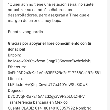
“Quien aún no tiene una relación seria, no suele
actualizar su estado”, señalaron los
desarrolladores, pero aseguran a Time que el
margen de error es muy bajo.
Fuente: vanguardia
Gracias por apoyar el libre conocimiento con tu
donación!
Bitcoin:
bc1q4sw9260twfcxatj8mjp7358cyvrf8whzlelyhj
Ethereum:
0xFb93D2a3c9d1A0b83EE629c2dE1725BCa192e581
Litecoin:
LbFduJmHvQXcpCnwfUT7aJ4DYoWSL3iQw8
Dogecoin:
D7QQVqNR5rk215A4zd2gyzV9P2bLQtZHFV
Transferencia bancaria en México:
Cuenta CLABE: 014180140103357992 Nombre: