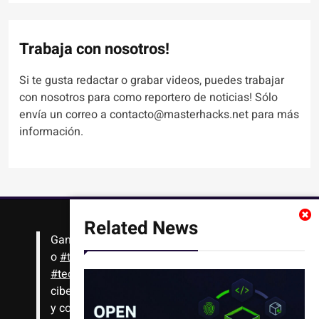
Trabaja con nosotros!
Si te gusta redactar o grabar videos, puedes trabajar
con nosotros para como reportero de noticias! Sólo
envía un correo a contacto@masterhacks.net para más
información.
Related News
Gana
#Bitcoin
solo con leer artículos, noticias
o
#tutoriales
interesantes de ciencia,
#tecnología
,
#criptomonedas
, seguridad
cibernética y más!! Sólo tienes que registrarte
y comenzar a navegar