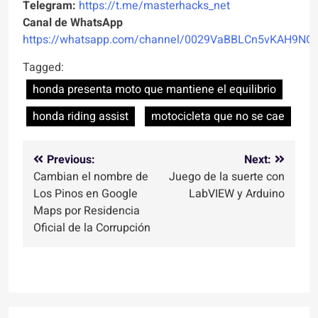
Telegram:
https://t.me/masterhacks_net
Canal de WhatsApp
https://whatsapp.com/channel/0029VaBBLCn5vKAH9NO
Tagged:
honda presenta moto que mantiene el equilibrio
honda riding assist
motocicleta que no se cae
Navegación
Previous:
Next:
Cambian el nombre de
Juego de la suerte con
de
Los Pinos en Google
LabVIEW y Arduino
entradas
Maps por Residencia
Oficial de la Corrupción