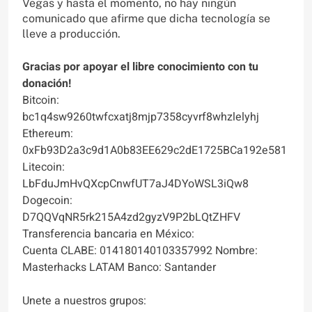
Vegas y hasta el momento, no hay ningún
comunicado que afirme que dicha tecnología se
lleve a producción.
Gracias por apoyar el libre conocimiento con tu
donación!
Bitcoin:
bc1q4sw9260twfcxatj8mjp7358cyvrf8whzlelyhj
Ethereum:
0xFb93D2a3c9d1A0b83EE629c2dE1725BCa192e581
Litecoin:
LbFduJmHvQXcpCnwfUT7aJ4DYoWSL3iQw8
Dogecoin:
D7QQVqNR5rk215A4zd2gyzV9P2bLQtZHFV
Transferencia bancaria en México:
Cuenta CLABE: 014180140103357992 Nombre:
Masterhacks LATAM Banco: Santander
Unete a nuestros grupos: