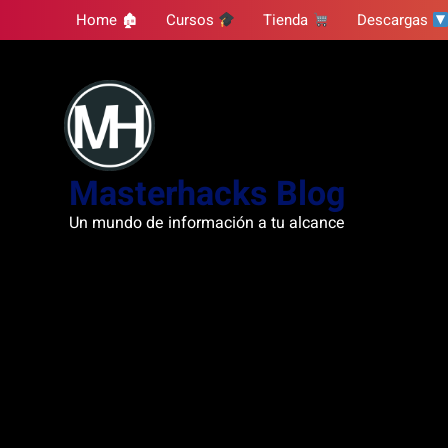
Skip
Home 🏚
Cursos
Tienda
Descargas
to
content
Masterhacks Blog
Un mundo de información a tu alcance