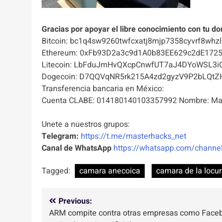
Gracias por apoyar el libre conocimiento con tu do
Bitcoin: bc1q4sw9260twfcxatj8mjp7358cyvrf8whzl
Ethereum: 0xFb93D2a3c9d1A0b83EE629c2dE172
Litecoin: LbFduJmHvQXcpCnwfUT7aJ4DYoWSL3i
Dogecoin: D7QQVqNR5rk215A4zd2gyzV9P2bLQtZ
Transferencia bancaria en México:
Cuenta CLABE: 014180140103357992 Nombre: Mas
Unete a nuestros grupos:
Telegram:
https://t.me/masterhacks_net
Canal de WhatsApp
https://whatsapp.com/chan
Tagged:
camara anecoica
camara de la locu
Navegación
Previous:
ARM compite contra otras empresas como Face
de