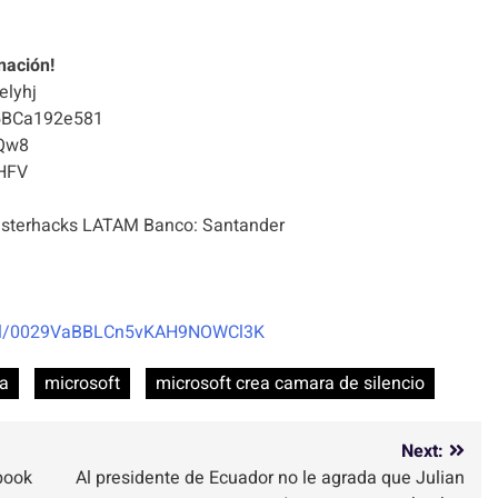
nación!
elyhj
5BCa192e581
Qw8
HFV
terhacks LATAM Banco: Santander
nel/0029VaBBLCn5vKAH9NOWCl3K
ra
microsoft
microsoft crea camara de silencio
Next:
book
Al presidente de Ecuador no le agrada que Julian