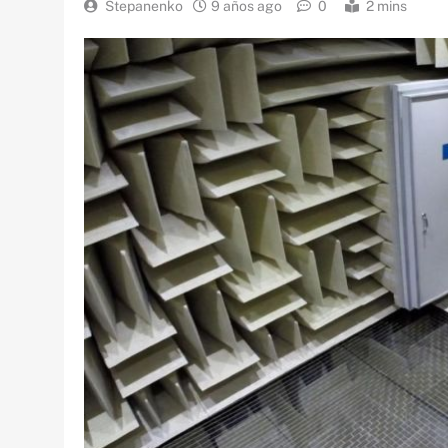
Stepanenko
9 años ago
0
2 mins