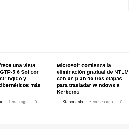
rece una vista
Microsoft comienza la
 GTP-5.6 Sol con
eliminación gradual de NTLM
stringido y
con un plan de tres etapas
cibernéticos más
para trasladar Windows a
Kerberos
ko
1 mes ago
Stepanenko
6 meses ago
0
0