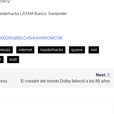
tZHFV
sterhacks LATAM Banco: Santander
nnel/0029VaBBLCn5vKAH9NOWCl3K
resas
internet
masterhacks
quiere
red
r
wall
Next:
resa
El creador del sonido Dolby falleció a los 80 años