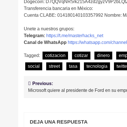
Dogecoin: D7QQVqNR5rk215A4zd2gyzV9P2bLQ
Transferencia bancaria en México:
Cuenta CLABE: 014180140103357992 Nombre: Ma
Unete a nuestros grupos:
Telegram:
https://t.me/masterhacks_net
Canal de WhatsApp
https://whatsapp.com/cha
Tagged:
cotizacion
cotizar
dinero
emp
social
street
tasa
tecnologia
twitte
Navegación
Previous:
Microsoft quiere al presidente de Ford en su emp
de
entradas
DEJA UNA RESPUESTA