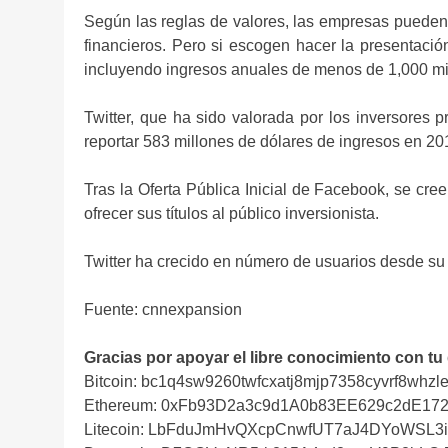
Según las reglas de valores, las empresas pueden p
financieros. Pero si escogen hacer la presentació
incluyendo ingresos anuales de menos de 1,000 mi
Twitter, que ha sido valorada por los inversores
reportar 583 millones de dólares de ingresos en 20
Tras la Oferta Pública Inicial de Facebook, se cre
ofrecer sus títulos al público inversionista.
Twitter ha crecido en número de usuarios desde su
Fuente: cnnexpansion
Gracias por apoyar el libre conocimiento con tu
Bitcoin: bc1q4sw9260twfcxatj8mjp7358cyvrf8whzle
Ethereum: 0xFb93D2a3c9d1A0b83EE629c2dE17
Litecoin: LbFduJmHvQXcpCnwfUT7aJ4DYoWSL3