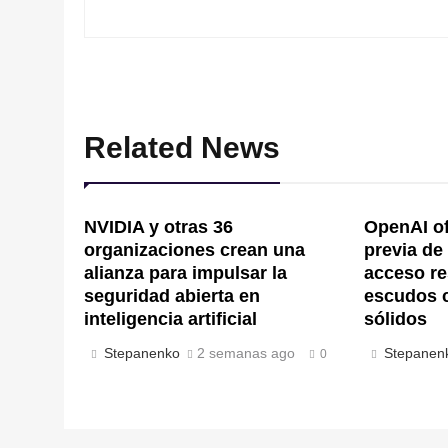
Related News
NVIDIA y otras 36
OpenAI of
organizaciones crean una
previa de
alianza para impulsar la
acceso re
seguridad abierta en
escudos 
inteligencia artificial
sólidos
Stepanenko
2 semanas ago
Stepanen
0