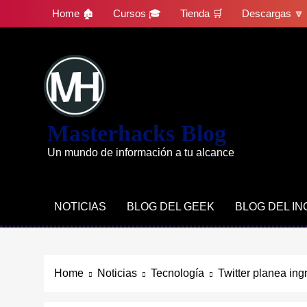
Skip
Home 🏚
Cursos 🎓
Tienda 🛒
Descargas 🔽
to
content
Masterhacks Blog
Un mundo de información a tu alcance
NOTICIAS
BLOG DEL GEEK
BLOG DEL I
Home
Noticias
Tecnología
Twitter planea ing